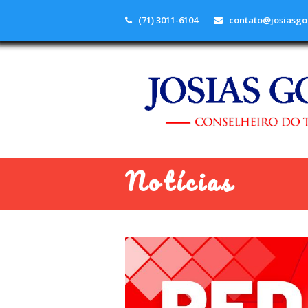
(71) 3011-6104
contato@josiasgo
Notícias