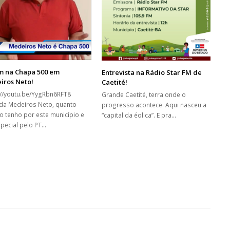
m na Chapa 500 em
Entrevista na Rádio Star FM de
iros Neto!
Caetité!
://youtu.be/YygRbn6RFT8
Grande Caetité, terra onde o
da Medeiros Neto, quanto
progresso acontece. Aqui nasceu a
o tenho por este município e
“capital da éolica”. E pra…
pecial pelo PT…