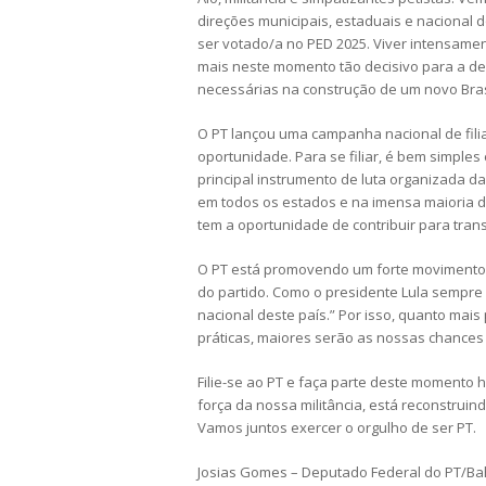
direções municipais, estaduais e nacional do
ser votado/a no PED 2025. Viver intensament
mais neste momento tão decisivo para a de
necessárias na construção de um novo Bras
O PT lançou uma campanha nacional de fili
oportunidade. Para se filiar, é bem simples e
principal instrumento de luta organizada da
em todos os estados e na imensa maioria dos
tem a oportunidade de contribuir para tran
O PT está promovendo um forte movimento pa
do partido. Como o presidente Lula sempre d
nacional deste país.” Por isso, quanto mai
práticas, maiores serão as nossas chances 
Filie-se ao PT e faça parte deste momento h
força da nossa militância, está reconstruin
Vamos juntos exercer o orgulho de ser PT.
Josias Gomes – Deputado Federal do PT/Ba