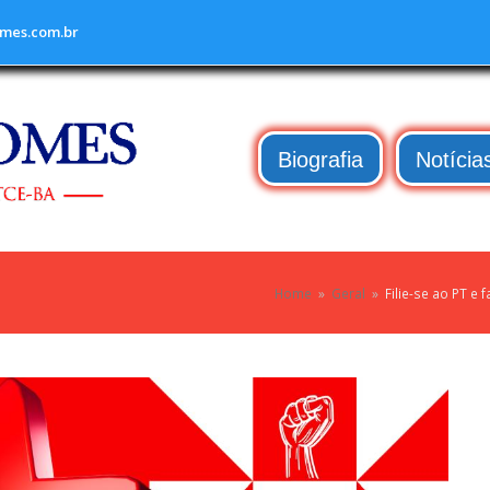
mes.com.br
Biografia
Notícia
Home
»
Geral
»
Filie-se ao PT e