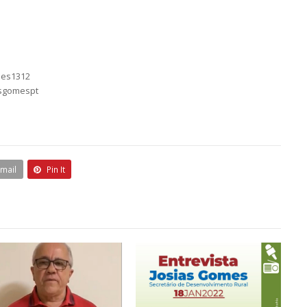
mes1312
asgomespt
Email
Pin It