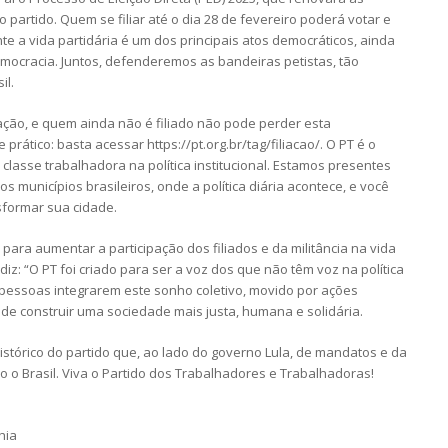
 partido. Quem se filiar até o dia 28 de fevereiro poderá votar e
e a vida partidária é um dos principais atos democráticos, ainda
mocracia. Juntos, defenderemos as bandeiras petistas, tão
il.
ação, e quem ainda não é filiado não pode perder esta
 prático: basta acessar https://pt.org.br/tag/filiacao/. O PT é o
 classe trabalhadora na política institucional. Estamos presentes
 municípios brasileiros, onde a política diária acontece, e você
sformar sua cidade.
ra aumentar a participação dos filiados e da militância na vida
iz: “O PT foi criado para ser a voz dos que não têm voz na política
s pessoas integrarem este sonho coletivo, movido por ações
de construir uma sociedade mais justa, humana e solidária.
istórico do partido que, ao lado do governo Lula, de mandatos e da
do o Brasil. Viva o Partido dos Trabalhadores e Trabalhadoras!
hia