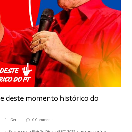
arte deste momento histórico do
Geral
0 Comments
m aí o Processo de Eleição Direta (PED) 2025, que renovará as