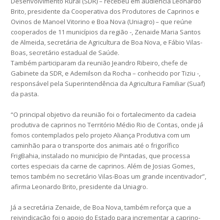
Desenvolvimento Rural (SDR) – recebeu em audiência Leonardo
Brito, presidente da Cooperativa dos Produtores de Caprinos e
Ovinos de Manoel Vitorino e Boa Nova (Uniagro) – que reúne
cooperados de 11 municípios da região -, Zenaide Maria Santos
de Almeida, secretária de Agricultura de Boa Nova, e Fábio Vilas-
Boas, secretário estadual de Saúde.
Também participaram da reunião Jeandro Ribeiro, chefe de
Gabinete da SDR, e Ademilson da Rocha – conhecido por Tiziu -,
responsável pela Superintendência da Agricultura Familiar (Suaf)
da pasta.
“O principal objetivo da reunião foi o fortalecimento da cadeia
produtiva de caprinos no Território Médio Rio de Contas, onde já
fomos contemplados pelo projeto Aliança Produtiva com um
caminhão para o transporte dos animais até o frigorífico
FrigBahia, instalado no município de Pintadas, que processa
cortes especiais da carne de caprinos. Além de Josias Gomes,
temos também no secretário Vilas-Boas um grande incentivador”,
afirma Leonardo Brito, presidente da Uniagro.
Já a secretária Zenaide, de Boa Nova, também reforça que a
reivindicação foi o apoio do Estado para incrementar a caprino-