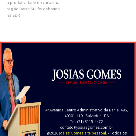
a produtividade do cacau na
post:
post:
região Baixo Sul foi debatido
na SDR
4ª Avenida Centro Administrativo da Bahia, 495,
40301-110
- Salvador - BA
Tel: (71) 3115-4472
contato@josiasgomes.com.br
@2026
Josias Gomes site pessoal.
- Todos os