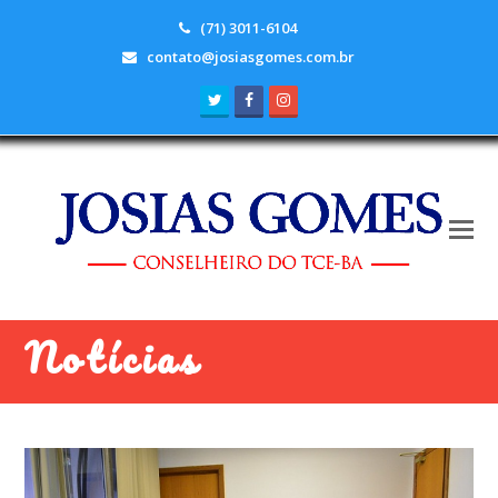
(71) 3011-6104
contato@josiasgomes.com.br
Twitter
Facebook
Instagram
Notícias