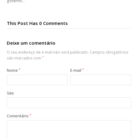
governo…
This Post Has 0 Comments
Deixe um comentário
O seu endereço de e-mail não será publicado.
Campos obrigatórios
são marcados com
*
Nome
*
E-mail
*
Site
Comentário
*