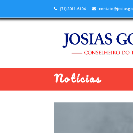
(71) 3011-6104
contato@josiasgo
Notícias