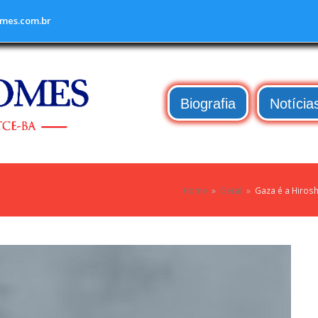
mes.com.br
Biografia
Notícia
Home
»
Geral
»
Gaza é a Hirosh