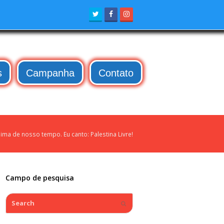
Twitter
Facebook
Instagram
s
Campanha
Contato
ima de nosso tempo. Eu canto: Palestina Livre!
Campo de pesquisa
Search
Submit