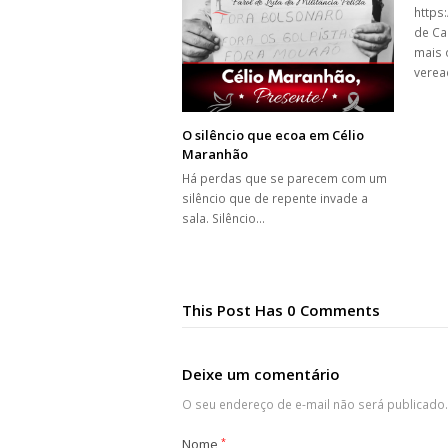
https
de Ca
mais 
verea
O silêncio que ecoa em Célio
Maranhão
Há perdas que se parecem com um
silêncio que de repente invade a
sala. Silêncio…
This Post Has 0 Comments
Deixe um comentário
O seu endereço de e-mail não será publicado.
Nome
*