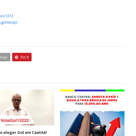
mes1312
asgomespt
Email
Pin It
 eleger Gol em Caetité!