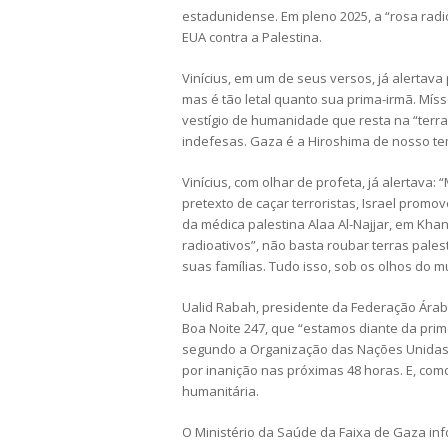
estadunidense. Em pleno 2025, a “rosa radi
EUA contra a Palestina.
Vinícius, em um de seus versos, já alertav
mas é tão letal quanto sua prima-irmã. Mís
vestígio de humanidade que resta na “terra
indefesas. Gaza é a Hiroshima de nosso t
Vinícius, com olhar de profeta, já alertava:
pretexto de caçar terroristas, Israel prom
da médica palestina Alaa Al-Najjar, em Khan
radioativos”, não basta roubar terras pales
suas famílias. Tudo isso, sob os olhos do m
Ualid Rabah, presidente da Federação Árabe
Boa Noite 247, que “estamos diante da prim
segundo a Organização das Nações Unidas (
por inanição nas próximas 48 horas. E, com
humanitária.
O Ministério da Saúde da Faixa de Gaza in