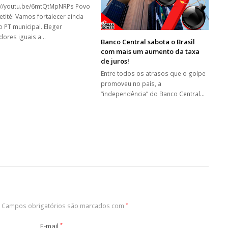
://youtu.be/6mtQtMpNRPs Povo
etité! Vamos fortalecer ainda
o PT municipal. Eleger
dores iguais a…
Banco Central sabota o Brasil
com mais um aumento da taxa
de juros!
Entre todos os atrasos que o golpe
promoveu no país, a
“independência” do Banco Central…
Campos obrigatórios são marcados com
*
E-mail
*