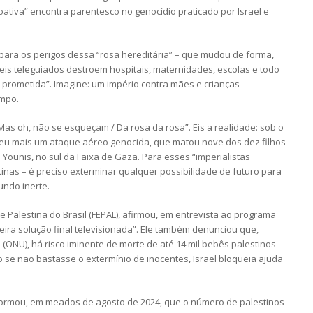
oativa” encontra parentesco no genocídio praticado por Israel e
a para os perigos dessa “rosa hereditária” – que mudou de forma,
seis teleguiados destroem hospitais, maternidades, escolas e todo
 prometida”. Imagine: um império contra mães e crianças
empo.
 “Mas oh, não se esqueçam / Da rosa da rosa”. Eis a realidade: sob o
oveu mais um ataque aéreo genocida, que matou nove dos dez filhos
 Younis, no sul da Faixa de Gaza. Para esses “imperialistas
tinas – é preciso exterminar qualquer possibilidade de futuro para
undo inerte.
 Palestina do Brasil (FEPAL), afirmou, em entrevista ao programa
eira solução final televisionada”. Ele também denunciou que,
ONU), há risco iminente de morte de até 14 mil bebês palestinos
o se não bastasse o extermínio de inocentes, Israel bloqueia ajuda
formou, em meados de agosto de 2024, que o número de palestinos