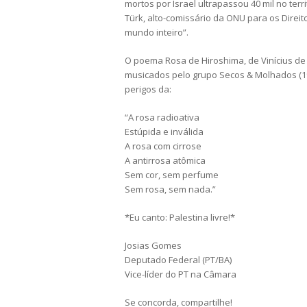
mortos por Israel ultrapassou 40 mil no terr
Türk, alto-comissário da ONU para os Dire
mundo inteiro”.
O poema Rosa de Hiroshima, de Vinícius de 
musicados pelo grupo Secos & Molhados (1
perigos da:
“A rosa radioativa
Estúpida e inválida
A rosa com cirrose
A antirrosa atômica
Sem cor, sem perfume
Sem rosa, sem nada.”
*Eu canto: Palestina livre!*
Josias Gomes
Deputado Federal (PT/BA)
Vice-líder do PT na Câmara
Se concorda, compartilhe!