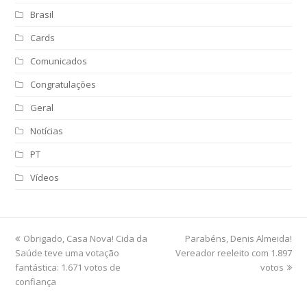
Brasil
Cards
Comunicados
Congratulações
Geral
Notícias
PT
Vídeos
previous
Obrigado, Casa Nova! Cida da
Parabéns, Denis Almeida!
next
Saúde teve uma votação
post:
Vereador reeleito com 1.897
post:
fantástica: 1.671 votos de
votos
confiança