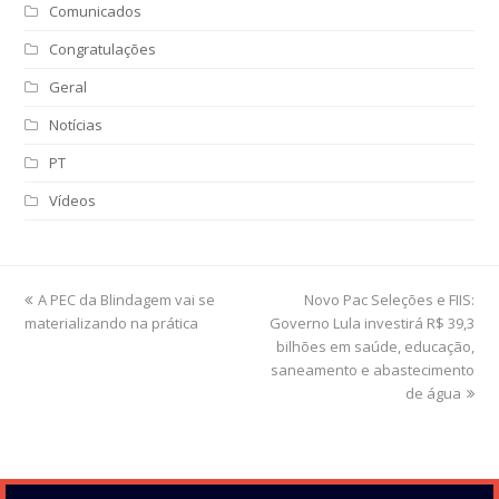
Comunicados
Congratulações
Geral
Notícias
PT
Vídeos
previous
A PEC da Blindagem vai se
Novo Pac Seleções e FIIS:
next
materializando na prática
post:
Governo Lula investirá R$ 39,3
post:
bilhões em saúde, educação,
saneamento e abastecimento
de água