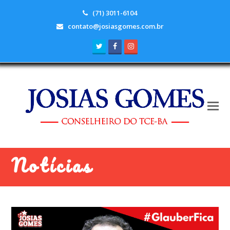
(71) 3011-6104
contato@josiasgomes.com.br
Twitter
Facebook
Instagram
Notícias