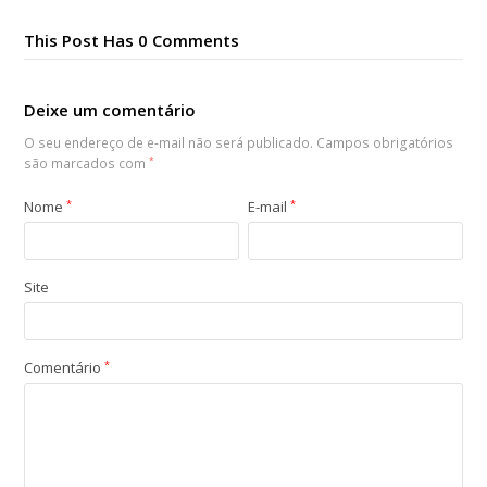
This Post Has 0 Comments
Deixe um comentário
O seu endereço de e-mail não será publicado.
Campos obrigatórios
são marcados com
*
Nome
*
E-mail
*
Site
Comentário
*