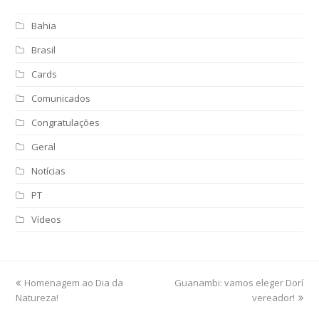
Bahia
Brasil
Cards
Comunicados
Congratulações
Geral
Notícias
PT
Vídeos
previous
Homenagem ao Dia da
Guanambi: vamos eleger Dorí
next
Natureza!
post:
post:
vereador!