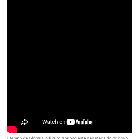
É tempo de Glória! E o futuro glorioso está nas mãos do do povo