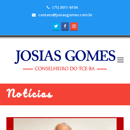
(71) 3011-6104
contato@josiasgomes.com.br
Twitter
Facebook
Instagram
Notícias