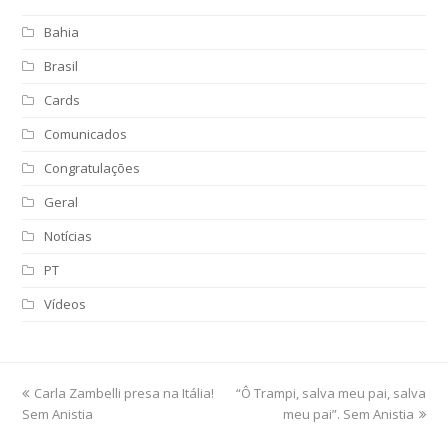
Bahia
Brasil
Cards
Comunicados
Congratulações
Geral
Notícias
PT
Vídeos
previous
Carla Zambelli presa na Itália!
“Ô Trampi, salva meu pai, salva
next
Sem Anistia
post:
post:
meu pai”. Sem Anistia