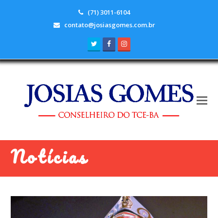
(71) 3011-6104
contato@josiasgomes.com.br
Twitter
Facebook
Instagram
Notícias