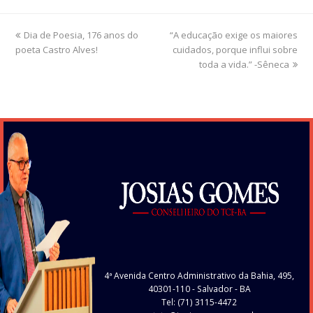
previous
Dia de Poesia, 176 anos do
“A educação exige os maiores
next
poeta Castro Alves!
post:
cuidados, porque influi sobre
post:
toda a vida.” -Sêneca
4ª Avenida Centro Administrativo da Bahia, 495,
40301-110
- Salvador - BA
Tel: (71) 3115-4472