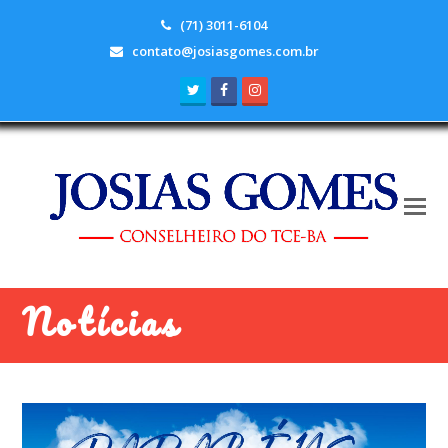
(71) 3011-6104
contato@josiasgomes.com.br
Twitter
Facebook
Instagram
Notícias