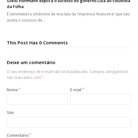
Gleisi Hoffmann explica o sucesso do governo Lula ao colunista
da Folha
É lamentável a síndrome de vira-lata da “imprensa financeira” que não
aceita o sucesso de…
This Post Has 0 Comments
Deixe um comentário
O seu endereço de e-mail não será publicado.
Campos obrigatórios
são marcados com
*
Nome
*
E-mail
*
Site
Comentário
*