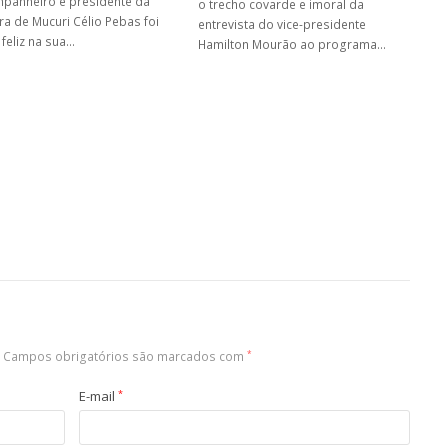
panheiro e presidente da
o trecho covarde e imoral da
a de Mucuri Célio Pebas foi
entrevista do vice-presidente
 feliz na sua…
Hamilton Mourão ao programa…
Campos obrigatórios são marcados com
*
E-mail
*