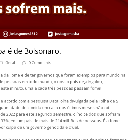
a é de Bolsonaro!
Geral
0 Comments
apa da Fome e de ter governos que foram exemplos para mundo na
de pessoas em todo mundo, o nosso país degringolou,
Neste minuto, uma a cada três pessoas passam fome!
e. De acordo com a pesquisa DataFolha divulgada pela Folha de S
quantidade de comida em casa nos últimos meses não foi
io de 2022 para este segundo semestre, o índice dos que sofriam
a 33%, em um país de mais de 214 milhões de pessoas. É a fome
 por culpa de um governo genocida e cruel.