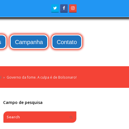
Twitter
Facebook
Instagram
s
Campanha
Contato
l
»
Governo da fome. A culpa é de Bolsonaro!
Campo de pesquisa
Search
Submit