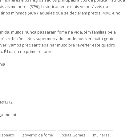
mulheres e os negros são os principais alvos da política fratricida
is as mulheres (37%), historicamente mais vulneráveis no
lários mínimos (46%); aqueles que se declaram pretos (40%) e no
comida, muitos nunca passaram fome na vida, têm famílias pela
 três refeições. Nos supermercados podemos ver muita gente
ver. Vamos precisar trabalhar muito pra reverter este quadro
. É Lula Já no primeiro turno.
hia
mes1312
sgomespt
olsonaro
governo da fome
Josias Gomes
mulheres