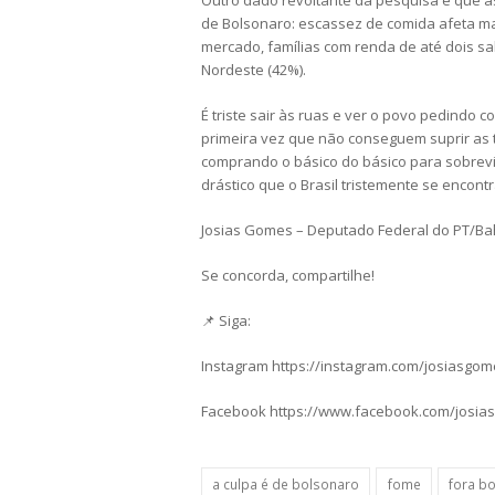
Outro dado revoltante da pesquisa é que as 
de Bolsonaro: escassez de comida afeta ma
mercado, famílias com renda de até dois sa
Nordeste (42%).
É triste sair às ruas e ver o povo pedindo 
primeira vez que não conseguem suprir as
comprando o básico do básico para sobrevi
drástico que o Brasil tristemente se encontra
Josias Gomes – Deputado Federal do PT/Ba
Se concorda, compartilhe!
📌 Siga:
Instagram https://instagram.com/josiasgo
Facebook https://www.facebook.com/josia
a culpa é de bolsonaro
fome
fora b