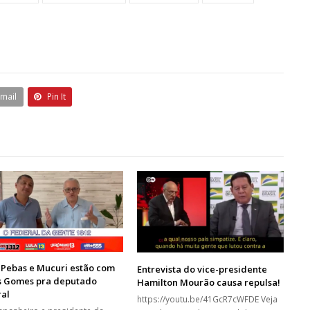
Email
Pin It
 Pebas e Mucuri estão com
Entrevista do vice-presidente
as Gomes pra deputado
Hamilton Mourão causa repulsa!
ral
https://youtu.be/41GcR7cWFDE Veja