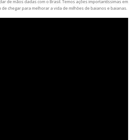
ndar de mãos dadas com o Brasil. Temos ações importantíssimas em
 de chegar para melhorar a vida de milhões de baianos e baianas.