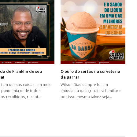
da de Franklin de seu
O ouro do sertão na sorveteria
ça!
da Barra!
a tem dessas coisas: em meio
Wilson Dias sempre foi um
 pandemia onde todos
entusiasta da agricultura familiar e
os recolhidos, recebi…
por isso mesmo talvez seja…