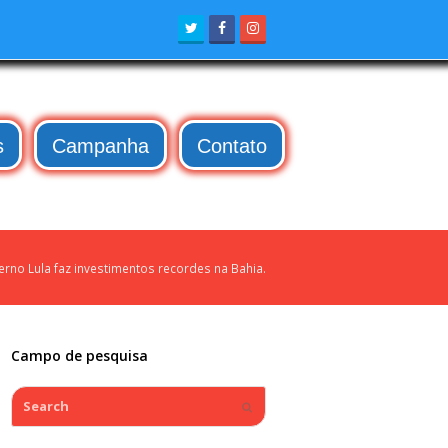
Twitter
Facebook
Instagram
s
Campanha
Contato
rno Lula faz investimentos recordes na Bahia.
Campo de pesquisa
Search
Submit