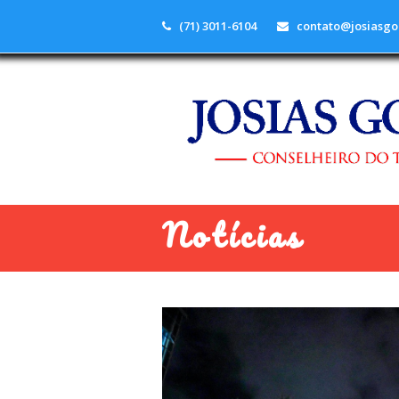
(71) 3011-6104
contato@josiasgo
Notícias