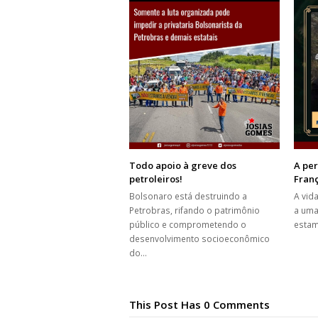
Todo apoio à greve dos
A per
petroleiros!
Fran
Bolsonaro está destruindo a
A vid
Petrobras, rifando o patrimônio
a uma
público e comprometendo o
estam
desenvolvimento socioeconômico
do…
This Post Has 0 Comments