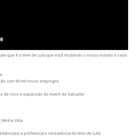
bam que é o time de Lula que está mudando o nosso estado e cada
te
ação com 90 mil novos empregos
o de risco e expansão do metrô de Salvador
, Minha Vida.
datos(as) a prefeito(a) e vereador(a) do time de Lula.