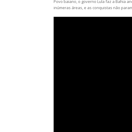
Povo baiano, o governo Lula faz a Bahia a
inúmeras áreas, e as conquistas não param