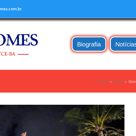
mes.com.br
Biografia
Notícia
Home
»
Geral
»
Gove