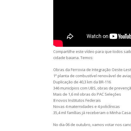
Compartilhe este vídeo para que todos sai
cidade baiana. Temos:
Obras da Ferrovia de Integração Oeste-Les
1ª planta de combustível renovável de avi
Duplicação de 40,3 km da BR-116
346 municípios com UBS, obras de prevençã
Mais de 1,6 mil obras do PAC Seleções
8 novos Institutos Federais
Novas 4 maternidades e 4 policlínicas
35,4 mil famílias já receberam o Minha Casa
No dia 06 de outubro, vamos votar nos candi