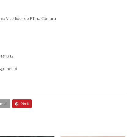
ia Vice-líder do PT na Câmara
mes1312
asgomespt
Email
Pin It