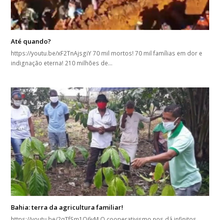
Até quando?
https://youtu.be/xF2TnAjsgiY 70 mil mortos! 70 mil famílias em dor e
indignação eterna! 210 milhões de…
Bahia: terra da agricultura familiar!
https://youtu.be/2qTfSm1O6vM O cooperativismo nos dá infinitos