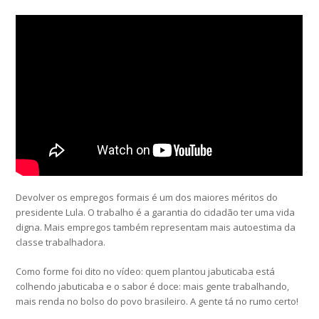
Devolver os empregos formais é um dos maiores méritos do
presidente Lula. O trabalho é a garantia do cidadão ter uma vida
digna. Mais empregos também representam mais autoestima da
classe trabalhadora.
Como forme foi dito no vídeo: quem plantou jabuticaba está
colhendo jabuticaba e o sabor é doce: mais gente trabalhando,
mais renda no bolso do povo brasileiro. A gente tá no rumo certo!