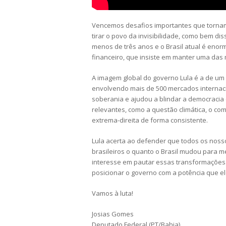
Vencemos desafios importantes que tornam o
tirar o povo da invisibilidade, como bem di
menos de três anos e o Brasil atual é en
financeiro, que insiste em manter uma das
A imagem global do governo Lula é a de um 
envolvendo mais de 500 mercados internaci
soberania e ajudou a blindar a democracia 
relevantes, como a questão climática, o co
extrema-direita de forma consistente.
Lula acerta ao defender que todos os noss
brasileiros o quanto o Brasil mudou para 
interesse em pautar essas transformações.
posicionar o governo com a potência que el
Vamos à luta!
Josias Gomes
Deputado Federal (PT/Bahia)