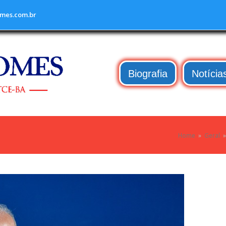
mes.com.br
Biografia
Notícia
Home
»
Geral