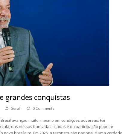
e grandes conquistas
Geral
0 Comments
 Brasil avançou muito, mesmo em condições adversas. Foi
 Lula, das nossas bancadas aliadas e da participação popular
do povo brasileiro. Em 2025, a reconstrução nacional é uma verdade