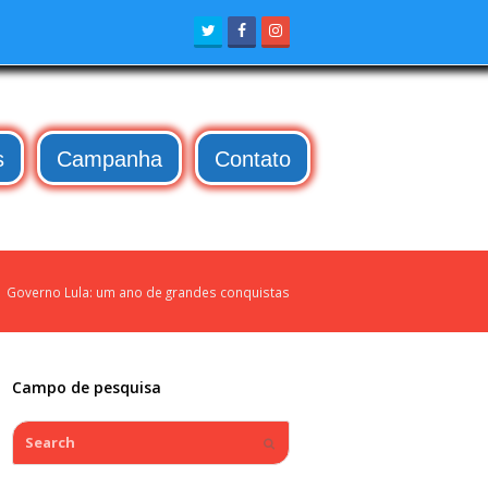
Twitter
Facebook
Instagram
s
Campanha
Contato
»
Governo Lula: um ano de grandes conquistas
Campo de pesquisa
Search
Submit