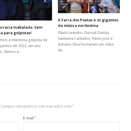
A Farra dos Poetas e os gigantes
da música nordestina
cracia Inabalada. Sem
Flávio Leandro, Dorival Dantas,
ia para golpistas!
Santanna Cantador, Flávio José e
mos a intentona golpista de
Adriano Silva formaram um clube
 janeiro de 2022; um ano
de…
s, demos a…
Campos obrigatórios são marcados com
*
E-mail
*