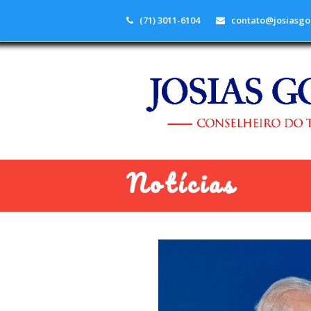
(71) 3011-6104
contato@josiasgo
Notícias