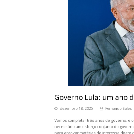
Governo Lula: um ano d
dezembro 18, 2025
Fernando Sales
Vamos completar três anos de governo, e o
necessário um esforço conjunto do governo
para aprovar matérias de interesse direto 