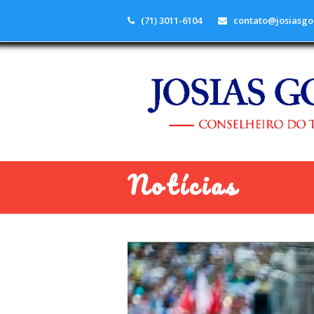
(71) 3011-6104
contato@josiasgo
Notícias