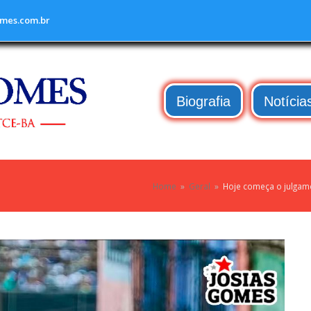
mes.com.br
Biografia
Notícia
Home
»
Geral
»
Hoje começa o julgame