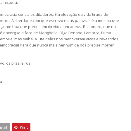
a história.
mocracia contra os ditadores. É a elevação da vida tirada de
rtura. A liberdade com que escrevo estas palavras é a mesma que
a gente boa que partiu sem direito a um adeus. Bolsonaro, que na
 enxergue a face de Marighella, Olga Benario, Lamarca, Dilma
emória, mas saiba: a luta deles nos mantiveram vivos e revestidos
 democracia! Para que nunca mais nenhum de nós precise morrer
o: os brasileiros.
ia
Email
Pin It