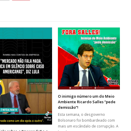
O inimigo número um do Meio
Ambiente Ricardo Salles “pede
demissão”!
Esta semana, o desgoverno
Bolsonaro foi bombardeado com
mais um escândalo de corrupção. A