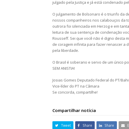
julgado pela Justiça e já está condenado pel
O julgamento de Bolsonaro é o triunfo da de
nossos companheiros nos calabouços da to
outrora foi silenciada em Herzog e em tant
leitura de sua sentença de condenação você
Rousseff. Sei que você não é digno desta m
de coragem infinita para fazer renascer a
pela liberdade.
O Brasil é soberano e servo de um único pov
SEM ANISTIA!
Josias Gomes Deputado Federal do PT/Bah
Vice-líder do PT na Câmara
Se concorda, compartilhe!
Compartilhar notícia
Tweet
Share
Share