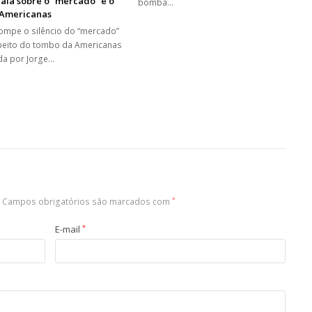
fala sobre o “mercado” e o
bomba…
 Americanas
rompe o silêncio do “mercado”
peito do tombo da Americanas
ida por Jorge…
Campos obrigatórios são marcados com
*
E-mail
*