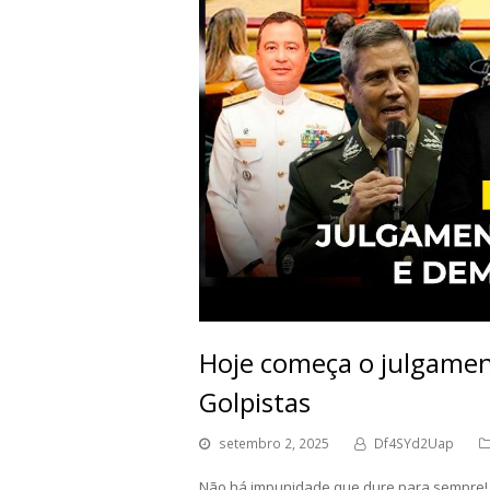
Hoje começa o julgamen
Golpistas
setembro 2, 2025
Df4SYd2Uap
Não há impunidade que dure para sempre! De