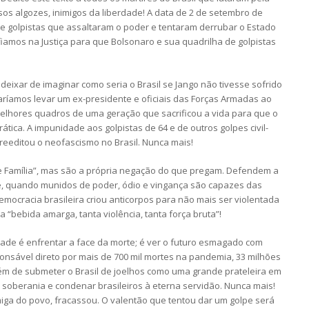
 algozes, inimigos da liberdade! A data de 2 de setembro de
ue golpistas que assaltaram o poder e tentaram derrubar o Estado
fiamos na Justiça para que Bolsonaro e sua quadrilha de golpistas
 deixar de imaginar como seria o Brasil se Jango não tivesse sofrido
saríamos levar um ex-presidente e oficiais das Forças Armadas ao
elhores quadros de uma geração que sacrificou a vida para que o
ática. A impunidade aos golpistas de 64 e de outros golpes civil-
reeditou o neofascismo no Brasil. Nunca mais!
 e Família”, mas são a própria negação do que pregam. Defendem a
e, quando munidos de poder, ódio e vingança são capazes das
emocracia brasileira criou anticorpos para não mais ser violentada
a “bebida amarga, tanta violência, tanta força bruta”!
de é enfrentar a face da morte; é ver o futuro esmagado com
sável direto por mais de 700 mil mortes na pandemia, 33 milhões
lém de submeter o Brasil de joelhos como uma grande prateleira em
soberania e condenar brasileiros à eterna servidão. Nunca mais!
imiga do povo, fracassou. O valentão que tentou dar um golpe será