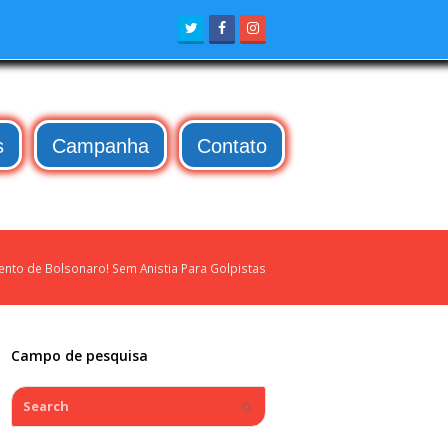
Twitter
Facebook
Instagram
s
Campanha
Contato
nto de Bolsonaro! Sem Anistia Para Golpistas
Campo de pesquisa
Search
Submit