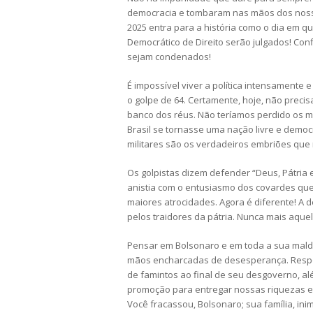
democracia e tombaram nas mãos dos nossos
2025 entra para a história como o dia em q
Democrático de Direito serão julgados! Con
sejam condenados!
É impossível viver a política intensamente e
o golpe de 64. Certamente, hoje, não preci
banco dos réus. Não teríamos perdido os m
Brasil se tornasse uma nação livre e democr
militares são os verdadeiros embriões que 
Os golpistas dizem defender “Deus, Pátria
anistia com o entusiasmo dos covardes qu
maiores atrocidades. Agora é diferente! A d
pelos traidores da pátria. Nunca mais aquel
Pensar em Bolsonaro e em toda a sua malda
mãos encharcadas de desesperança. Respon
de famintos ao final de seu desgoverno, a
promoção para entregar nossas riquezas e 
Você fracassou, Bolsonaro; sua família, in