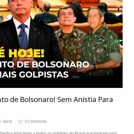
to de Bolsonaro! Sem Anistia Para
Geral
0 Comments
dico este texto a todos os mártires do Brasil que lutaram pela