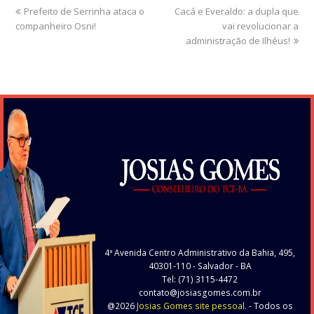
previous
Prefeito de Serrinha ataca o
Cacá e Everaldo: a dupla que
next
companheiro Osni!
post:
post:
vai revolucionar a
administração de Ilhéus!
4ª Avenida Centro Administrativo da Bahia, 495,
40301-110
- Salvador - BA
Tel: (71) 3115-4472
contato@josiasgomes.com.br
@2026
Josias Gomes site pessoal.
- Todos os