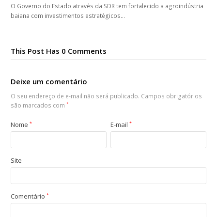
O Governo do Estado através da SDR tem fortalecido a agroindústria
baiana com investimentos estratégicos…
This Post Has 0 Comments
Deixe um comentário
O seu endereço de e-mail não será publicado.
Campos obrigatórios
são marcados com
*
Nome
*
E-mail
*
Site
Comentário
*