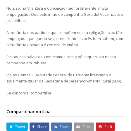
No Zizo, na Vila Zara e Conceição não foi diferente, muita
empolgação . Que belo início de campanha Geraldo! Você nasceu
pra brilhar.
A militância dos partidos que compõem nossa coligação ficou tão
empolgada que queria seguir em frente e vocês bem sabem, com
a militância animada é certeza de vitória.
Em poucas palavras: começamos com o pé esquerdo a nossa
campanha em Itabuna.
Josias Gomes – Deputado Federal do PT/Bahia licenciado e
atualmente titular da Secretaria de Desenvolvimento Rural (SDR).
Se concorda, compartilhe!
Compartilhar notícia
Tweet
Share
Share
Email
Pin It