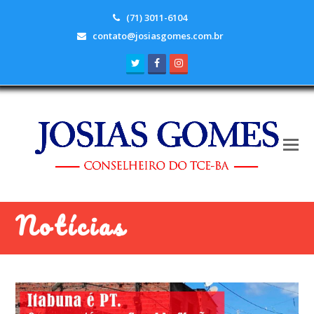
(71) 3011-6104
contato@josiasgomes.com.br
Twitter
Facebook
Instagram
Notícias