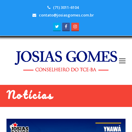
(71) 3011-6104
contato@josiasgomes.com.br
Twitter
Facebook
Instagram
Notícias