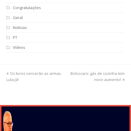
Congratulações
Geral
Notícias
PT
Vídeos
previous
Os livros vencerão as armas.
Bolsocaro: gás de cozinha tem
next
Lula Já!
post:
post:
novo aumento!