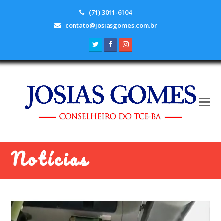
(71) 3011-6104
contato@josiasgomes.com.br
Twitter
Facebook
Instagram
Notícias