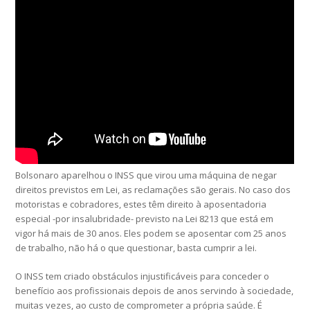
Bolsonaro aparelhou o INSS que virou uma máquina de negar
direitos previstos em Lei, as reclamações são gerais. No caso dos
motoristas e cobradores, estes têm direito à aposentadoria
especial -por insalubridade- previsto na Lei 8213 que está em
vigor há mais de 30 anos. Eles podem se aposentar com 25 anos
de trabalho, não há o que questionar, basta cumprir a lei.
O INSS tem criado obstáculos injustificáveis para conceder o
benefício aos profissionais depois de anos servindo à sociedade,
muitas vezes, ao custo de comprometer a própria saúde. É