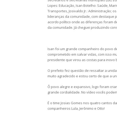
secretários e secretárias municipais Luiz Ed
Lopes: Educação, Isan Botelho: Saúde, Mariva
Transportes, Josivaldo Jr.: Administração; 
lideranças da comunidade, com destaque pa
acordo político onde as diferenças foram 
da comunidade. Já cheguei produzindo con
Isan foi um grande companheiro do povo de
comprometido em salvar vidas, com isso mun
presidente que virou as costas para inovo b
O prefeito fez questão de ressaltar a unid
muito agradecido e estou certo de que a uni
Ô povo alegre e expansivo, logo foram cri
grande cordialidade. No vídeo vocês podem
É o time Josias Gomes nos quatro cantos d
companheiros Lula, Jerônimo e Otto!