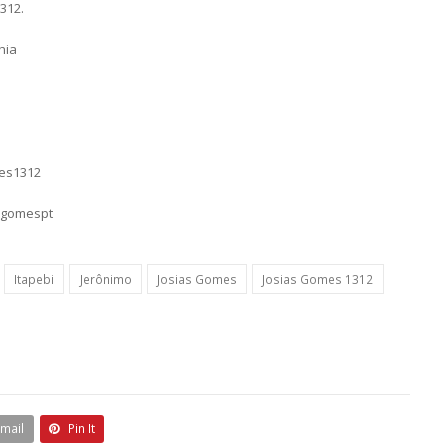
312.
hia
mes1312
sgomespt
Itapebi
Jerônimo
Josias Gomes
Josias Gomes 1312
Email
Pin It