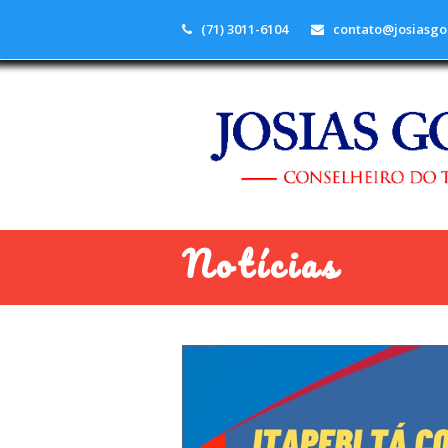
(71) 3011-6104
contato@josiasgo
Notícias