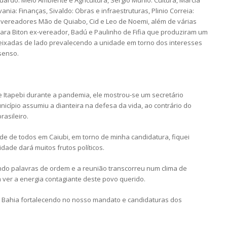
uardo: Meio Ambiente e Agricultura, Sergio Murilo: Cultura, Marcia
nia: Finanças, Sivaldo: Obras e infraestruturas, Plinio Correia:
os vereadores Mão de Quiabo, Cid e Leo de Noemi, além de várias
ra Biton ex-vereador, Badú e Paulinho de Fifia que produziram um
deixadas de lado prevalecendo a unidade em torno dos interesses
senso.
 Itapebi durante a pandemia, ele mostrou-se um secretário
icípio assumiu a dianteira na defesa da vida, ao contrário do
rasileiro.
ade de todos em Caiubi, em torno de minha candidatura, fiquei
dade dará muitos frutos políticos.
ando palavras de ordem e a reunião transcorreu num clima de
 ver a energia contagiante deste povo querido.
a Bahia fortalecendo no nosso mandato e candidaturas dos