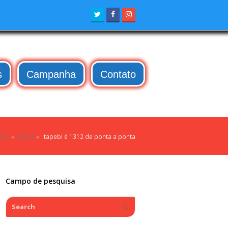
Twitter
Facebook
Instagram
s
Campanha
Contato
me
»
Geral
»
Itapebi é 1312 de ponta a ponta
Campo de pesquisa
Search
Submit