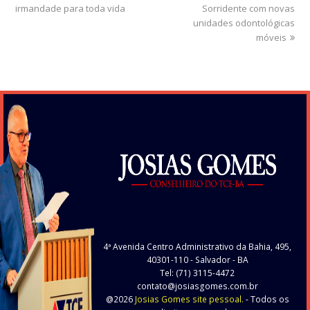
irmandade para toda vida
post:
post:
Sorridente com novas
unidades odontológicas
móveis
4ª Avenida Centro Administrativo da Bahia, 495,
40301-110
- Salvador - BA
Tel: (71) 3115-4472
contato@josiasgomes.com.br
@2026
Josias Gomes site pessoal.
- Todos os