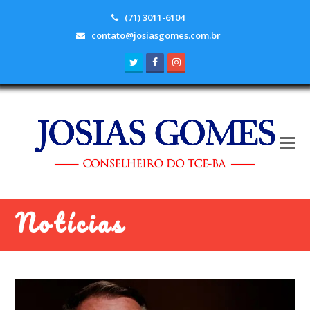
(71) 3011-6104
contato@josiasgomes.com.br
Twitter
Facebook
Instagram
Notícias