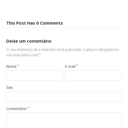
This Post Has 0 Comments
Deixe um comentário
O seu endereço de e-mail não será publicado.
Campos obrigatórios
são marcados com
*
Nome
*
E-mail
*
Site
Comentário
*