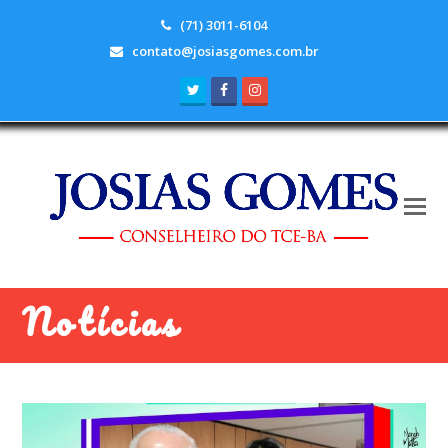
(71) 3011-6104
contato@josiasgomes.com.br
Twitter
Facebook
Instagram
Notícias