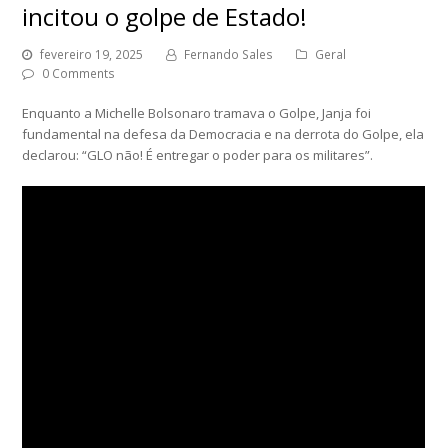
incitou o golpe de Estado!
fevereiro 19, 2025
Fernando Sales
Geral
0 Comments
Enquanto a Michelle Bolsonaro tramava o Golpe, Janja foi
fundamental na defesa da Democracia e na derrota do Golpe, ela
declarou: “GLO não! É entregar o poder para os militares”.