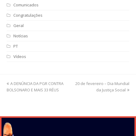
Comunicados
Congratulações
Geral
Notícias
PT
Vídeos
previous
A DENÚNCIA DA PGR CONTRA
20 de fevereiro – Dia Mundial
next
BOLSONARO E MAIS 33 RÉUS
post:
post:
da Justiça Social