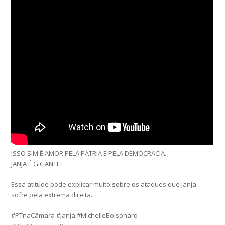
ISSO SIM É AMOR PELA PÁTRIA E PELA DEMOCRACIA.
JANJA É GIGANTE!
Essa atitude pode explicar muito sobre os ataques que Janja
sofre pela extrema direita.
#PTnaCâmara #Janja #MichelleBolsonaro