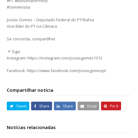
#PT #BolsonaroPreso
#SemAnistia
Josias Gomes – Deputado Federal do PT/Bahia
Vice-líder do PT na Câmara
Se concorda, compartilhe!
📌 Siga:
Instagram: https://instagram.com/josiasgomes1312
Facebook: https://www.facebook.com/Josiasgomespt
Compartilhar notícia
Tweet
Share
Share
Email
Pin It
Notícias relacionadas