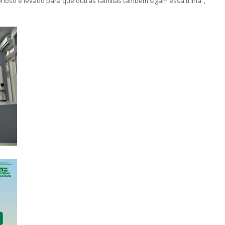
orioso é levado para que outras famílias também sigam essa trilha”,