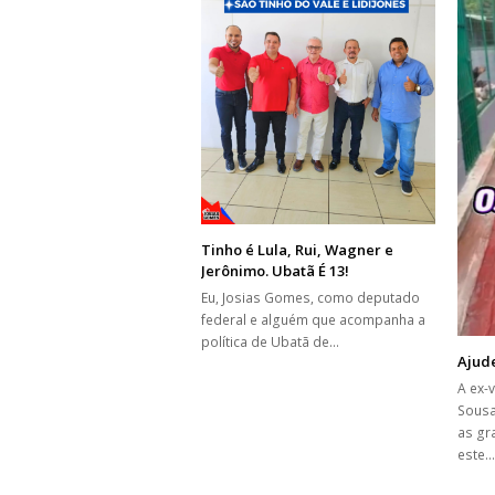
Tinho é Lula, Rui, Wagner e
Jerônimo. Ubatã É 13!
Eu, Josias Gomes, como deputado
federal e alguém que acompanha a
política de Ubatã de…
Ajud
A ex-
Sous
as gr
este