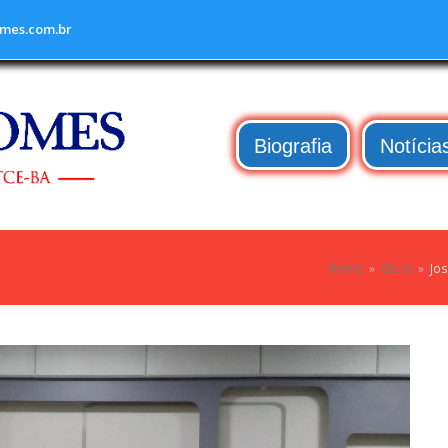
mes.com.br
Biografia
Notícia
Home
»
Geral
»
Jo