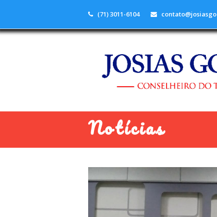
(71) 3011-6104
contato@josiasgo
Notícias