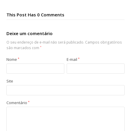
This Post Has 0 Comments
Deixe um comentário
O seu endereço de e-mail não será publicado.
Campos obrigatórios
são marcados com
*
Nome
*
E-mail
*
Site
Comentário
*