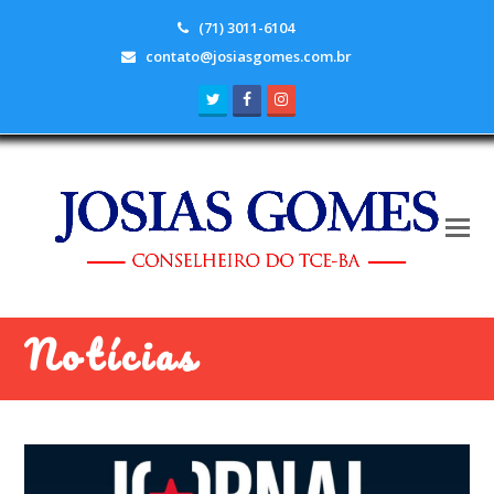
(71) 3011-6104
contato@josiasgomes.com.br
Twitter
Facebook
Instagram
Notícias