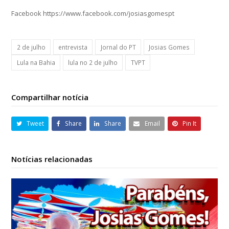
Facebook https://www.facebook.com/josiasgomespt
2 de julho
entrevista
Jornal do PT
Josias Gomes
Lula na Bahia
lula no 2 de julho
TVPT
Compartilhar notícia
Tweet
Share
Share
Email
Pin It
Notícias relacionadas