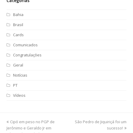
Categorias
Bahia
Brasil
Cards
Comunicados
Congratulações
Geral
Notícias
PT
Vídeos
previous
Cipó em peso no PGP de
São Pedro de Jiquiriçá foi um
next
Jerônimo e Geraldo Jr em
post:
post:
sucesso!