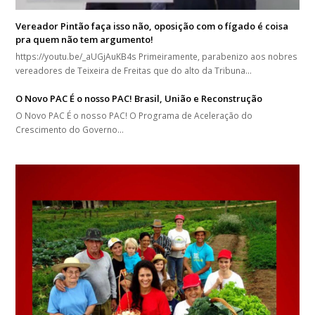
Vereador Pintão faça isso não, oposição com o fígado é coisa
pra quem não tem argumento!
https://youtu.be/_aUGjAuKB4s Primeiramente, parabenizo aos nobres
vereadores de Teixeira de Freitas que do alto da Tribuna…
O Novo PAC É o nosso PAC! Brasil, União e Reconstrução
O Novo PAC É o nosso PAC! O Programa de Aceleração do
Crescimento do Governo…