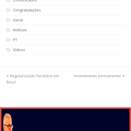
Comunicados
Congratulações
Geral
Notícias
PT
Vídeos
previous
Regularização fundiária em
Investimento permanente!
next
Ibicuí
post:
post: