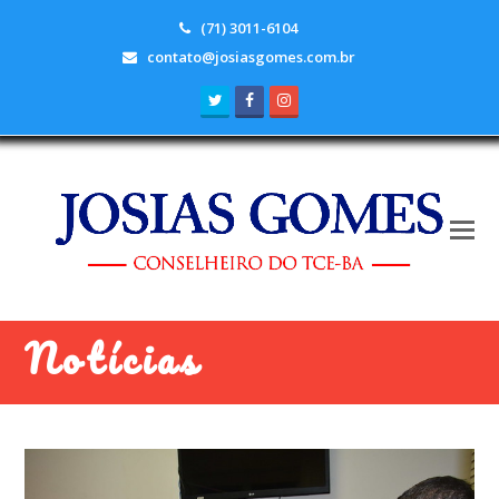
(71) 3011-6104
contato@josiasgomes.com.br
Twitter
Facebook
Instagram
Notícias