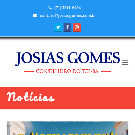
(71) 3011-6104
contato@josiasgomes.com.br
Twitter
Facebook
Instagram
Notícias