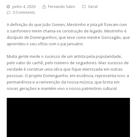
junho 4, 2026
Fernando Sales
Geral
0 Comments
A definição do que João Gomes, Mestrinho e Jota.pê fizeram com
o sanfoneiro mirim chama-se construção de legado. Mestrinho é
discípulo de Dominguinhos, que teve como mestre Gonzagão, que
aprendeu o seu ofício com o pai Januário.
Muita gente mede o sucesso de um artista pela popularidade,
pelo valor do cachê, pelo número de seguidores. Mas sucesso de
verdade é construir uma obra que fique eternizada em outras
pessoas. O projeto Dominguinho, em essência, representa isso: a
permanência e a reinvenção da nossa música, que brota em
novas gerações e mantém vivo o nosso patrimônio cultural.