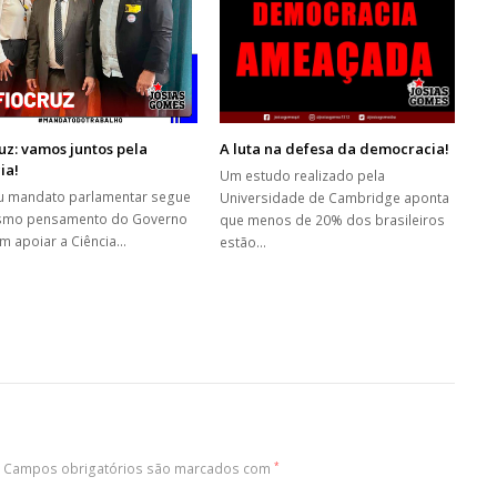
uz: vamos juntos pela
A luta na defesa da democracia!
ia!
Um estudo realizado pela
 mandato parlamentar segue
Universidade de Cambridge aponta
smo pensamento do Governo
que menos de 20% dos brasileiros
em apoiar a Ciência…
estão…
Campos obrigatórios são marcados com
*