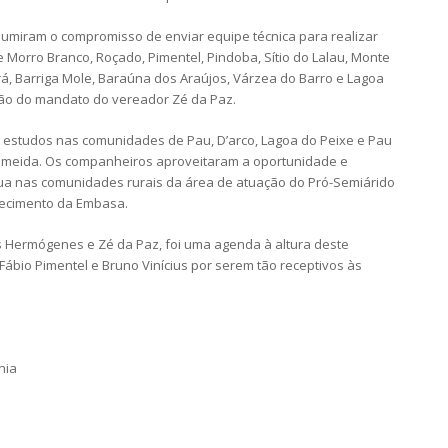
sumiram o compromisso de enviar equipe técnica para realizar
Morro Branco, Roçado, Pimentel, Pindoba, Sítio do Lalau, Monte
ará, Barriga Mole, Baraúna dos Araújos, Várzea do Barro e Lagoa
ção do mandato do vereador Zé da Paz.
 estudos nas comunidades de Pau, D’arco, Lagoa do Peixe e Pau
lmeida. Os companheiros aproveitaram a oportunidade e
ua nas comunidades rurais da área de atuação do Pró-Semiárido
tecimento da Embasa.
 Hermógenes e Zé da Paz, foi uma agenda à altura deste
 Fábio Pimentel e Bruno Vinícius por serem tão receptivos às
hia