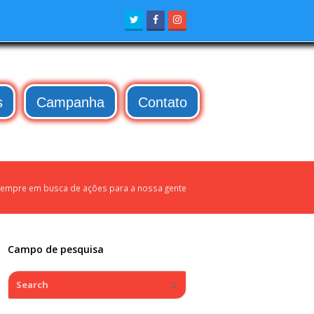
Twitter
Facebook
Instagram
s
Campanha
Contato
 sempre em busca de ações para a nossa gente
Campo de pesquisa
Search
Submit