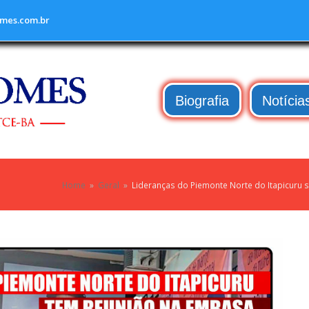
mes.com.br
Biografia
Notícia
Home
»
Geral
»
Lideranças do Piemonte Norte do Itapicuru