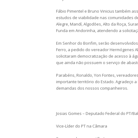
Fábio Pimentel e Bruno Vinicius também as
estudos de viabilidade nas comunidades de 
Alegre, Mandí, Algodões, Alto da Roça, Sur
Funda em Andorinha, atendendo a solicita
Em Senhor do Bonfim, serão desenvolvidos
Ferro, a pedido do vereador Hermógenes A
solicitaram democratização de acesso à ág
que ainda não possuem o serviço de abas
Parabéns, Ronaldo, Yon Fontes, vereadores
importante território do Estado. Agradeço a
demandas dos nossos companheiros.
Josias Gomes – Deputado Federal do PT/Ba
Vice-Líder do PT na Câmara