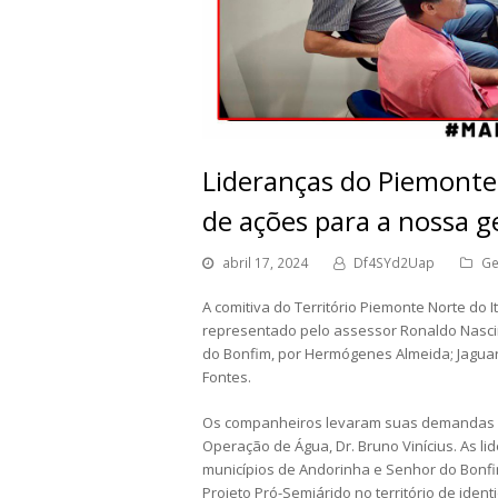
Lideranças do Piemonte
de ações para a nossa g
abril 17, 2024
Df4SYd2Uap
Ge
A comitiva do Território Piemonte Norte do
representado pelo assessor Ronaldo Nascim
do Bonfim, por Hermógenes Almeida; Jaguara
Fontes.
Os companheiros levaram suas demandas ao
Operação de Água, Dr. Bruno Vinícius. As l
municípios de Andorinha e Senhor do Bonf
Projeto Pró-Semiárido no território de iden