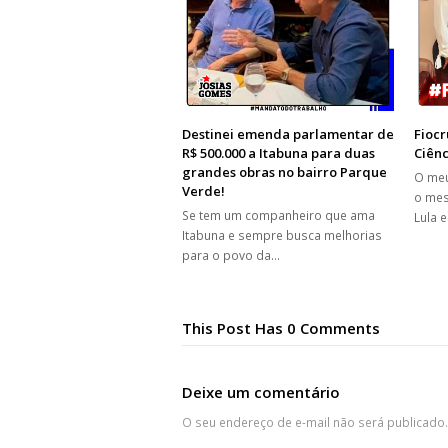
Destinei emenda parlamentar de
Fiocr
R$ 500.000 a Itabuna para duas
Ciênc
grandes obras no bairro Parque
O meu
Verde!
o me
Se tem um companheiro que ama
Lula 
Itabuna e sempre busca melhorias
para o povo da…
This Post Has 0 Comments
Deixe um comentário
O seu endereço de e-mail não será publicado.