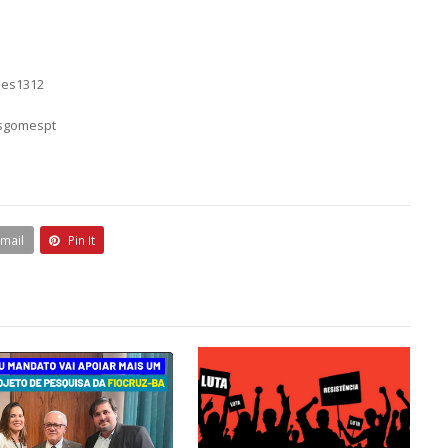
mes1312
asgomespt
Email
Pin It