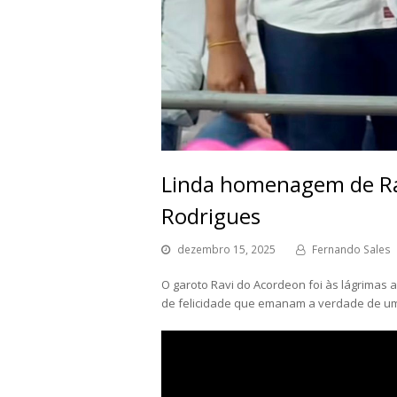
Linda homenagem de Ra
Rodrigues
dezembro 15, 2025
Fernando Sales
O garoto Ravi do Acordeon foi às lágrimas 
de felicidade que emanam a verdade de um