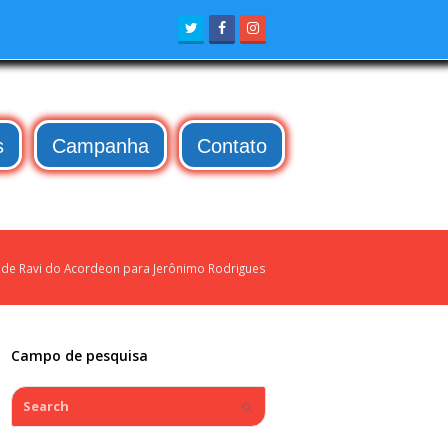
Twitter
Facebook
Instagram
s
Campanha
Contato
de Ravi do Acordeon para Jerônimo Rodrigues
Campo de pesquisa
Search
Submit