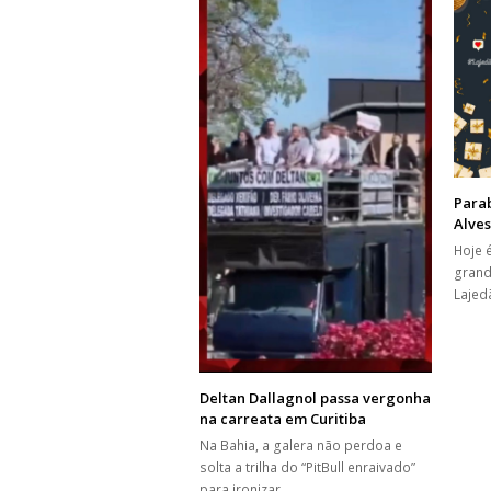
Para
Alves
Hoje 
grand
Lajed
Deltan Dallagnol passa vergonha
na carreata em Curitiba
Na Bahia, a galera não perdoa e
solta a trilha do “PitBull enraivado”
para ironizar…