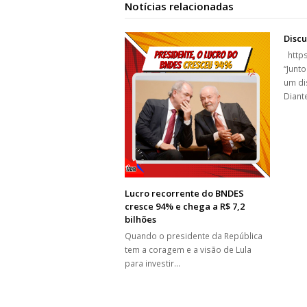
Notícias relacionadas
Discu
https
“Junt
um di
Diant
Lucro recorrente do BNDES
cresce 94% e chega a R$ 7,2
bilhões
Quando o presidente da República
tem a coragem e a visão de Lula
para investir…