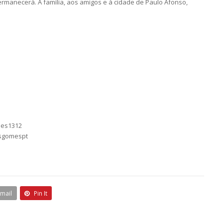
rmanecerá. À família, aos amigos e à cidade de Paulo Afonso,
mes1312
asgomespt
Email
Pin It