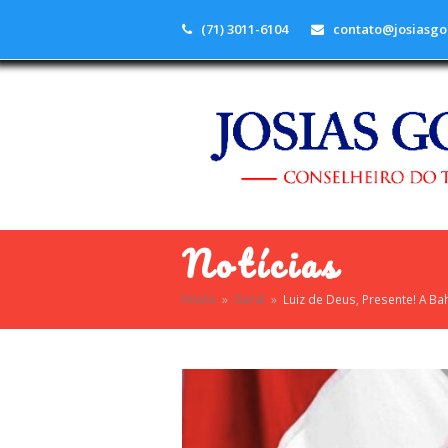
(71) 3011-6104
contato@josiasgo
Notícias
Home
»
Geral
»
Luiz de Deus, Presente! A B