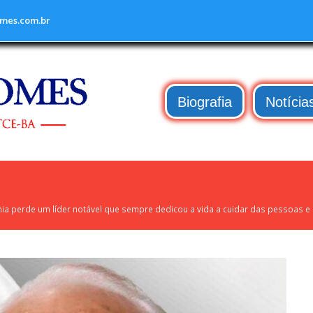
mes.com.br
Biografia
Notícia
ahia perde um líder notável que sempre dedicou a vida a cuidar das pessoas e