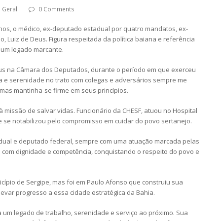
Geral
0 Comments
anos, o médico, ex-deputado estadual por quatro mandatos, ex-
, Luiz de Deus. Figura respeitada da política baiana e referência
a um legado marcante.
 Deus na Câmara dos Deputados, durante o período em que exerceu
a e serenidade no trato com colegas e adversários sempre me
mas mantinha-se firme em seus princípios.
à missão de salvar vidas. Funcionário da CHESF, atuou no Hospital
e se notabilizou pelo compromisso em cuidar do povo sertanejo.
stadual e deputado federal, sempre com uma atuação marcada pelas
 com dignidade e competência, conquistando o respeito do povo e
cípio de Sergipe, mas foi em Paulo Afonso que construiu sua
levar progresso a essa cidade estratégica da Bahia.
a um legado de trabalho, serenidade e serviço ao próximo. Sua