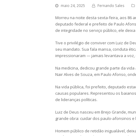
maio 24, 2025
Fernando Sales
Morreu na noite desta sexta-feira, aos 86 
deputado federal e prefeito de Paulo Afonso
de integridade no serviço público, ele deix
Tive o privilégio de conviver com Luiz de
seu mandato. Sua fala mansa, conduta étic
impressionaram — jamais levantava a voz, 
Na medicina, dedicou grande parte da vida 
Nair Alves de Souza, em Paulo Afonso, ond
Na vida pública, foi prefeito, deputado e
causas populares. Representou os baianos
de lideranças políticas.
Luiz de Deus nasceu em Brejo Grande, muni
grande obra: cuidar dos paulo-afonsinos e 
Homem público de retidão inigualável, deix