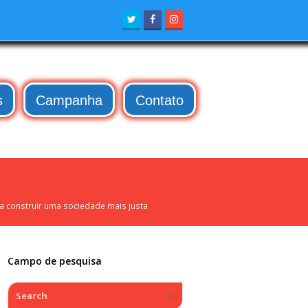
Twitter
Facebook
Instagram
s
Campanha
Contato
 a construir uma sociedade mais justa
Campo de pesquisa
Search
Submit