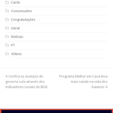
Cards
Comunicados
Congratulações
Geral
Notícias
PT
Vídeos
previous
Confira os avanços do
Programa Melhor em Casa leva
next
governo Lula através dos
post:
post:
mais saúde na vida dos
indicadores sociais do IBGE
baianos