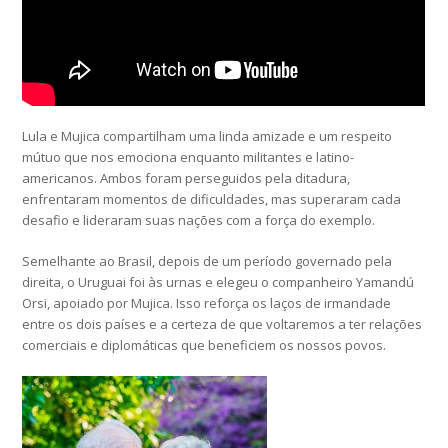
Lula e Mujica compartilham uma linda amizade e um respeito
mútuo que nos emociona enquanto militantes e latino-
americanos. Ambos foram perseguidos pela ditadura,
enfrentaram momentos de dificuldades, mas superaram cada
desafio e lideraram suas nações com a força do exemplo.
Semelhante ao Brasil, depois de um período governado pela
direita, o Uruguai foi às urnas e elegeu o companheiro Yamandú
Orsi, apoiado por Mujica. Isso reforça os laços de irmandade
entre os dois países e a certeza de que voltaremos a ter relações
comerciais e diplomáticas que beneficiem os nossos povos.