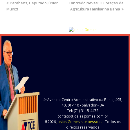
previous
Parabéns, Deputado Júnior
Tancredo Neves: O Coração da
next
Muniz!
post:
post:
Agricultura Familiar na Bahia
4ª Avenida Centro Administrativo da Bahia, 495,
40301-110
- Salvador - BA
Tel: (71) 3115-4472
contato@josiasgomes.com.br
@2026
Josias Gomes site pessoal.
- Todos os
direitos reservados