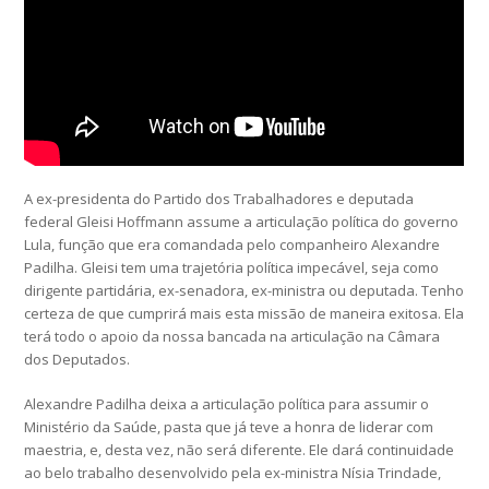
A ex-presidenta do Partido dos Trabalhadores e deputada
federal Gleisi Hoffmann assume a articulação política do governo
Lula, função que era comandada pelo companheiro Alexandre
Padilha. Gleisi tem uma trajetória política impecável, seja como
dirigente partidária, ex-senadora, ex-ministra ou deputada. Tenho
certeza de que cumprirá mais esta missão de maneira exitosa. Ela
terá todo o apoio da nossa bancada na articulação na Câmara
dos Deputados.
Alexandre Padilha deixa a articulação política para assumir o
Ministério da Saúde, pasta que já teve a honra de liderar com
maestria, e, desta vez, não será diferente. Ele dará continuidade
ao belo trabalho desenvolvido pela ex-ministra Nísia Trindade,