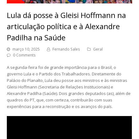
Lula dá posse à Gleisi Hoffmann na
articulação política e à Alexandre
Padilha na Saúde
março 10, 2025
Fernando Sales
Geral
0 Comments
A segunda-feira foi de grande importância para o Brasil, o
governo Lula e o Partido dos Trabalhadores. Diretamente do
Palácio do Planalto, Lula deu posse aos ministros e às ministras
Gleisi Hoffmann (Secretaria de Relações Institucionais) e
Alexandre Padilha (Saúde). Dois grandes deputados (as), além de
quadros do PT, que, com certeza, contribuirão com suas
experiências para a reconstrução e os avanços do país.