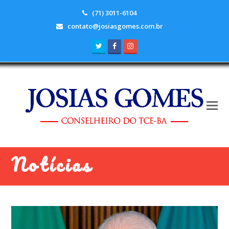
(71) 3011-6104
contato@josiasgomes.com.br
Twitter
Facebook
Instagram
Notícias