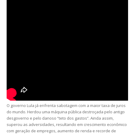
O governo Lula já enfrenta sabotagem com a maior taxa de juros
do mundo. Herdou uma máquina pública destroçada pelo antigo
desgoverno e pelo danoso “teto dos gastos”. Ainda assim,
superou as adversidades, resultando em crescimento econômico
com geração de empregos, aumento de renda e recorde de