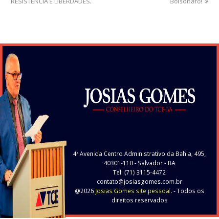
RESISTÊNCIA E LIBERDADES.
post:
post:
Bolsonaro!
4ª Avenida Centro Administrativo da Bahia, 495,
40301-110
- Salvador - BA
Tel: (71) 3115-4472
contato@josiasgomes.com.br
@2026
Josias Gomes site pessoal.
- Todos os
direitos reservados