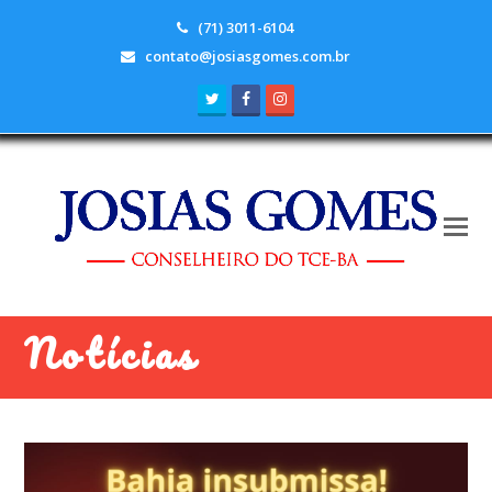
(71) 3011-6104
contato@josiasgomes.com.br
Twitter
Facebook
Instagram
Notícias