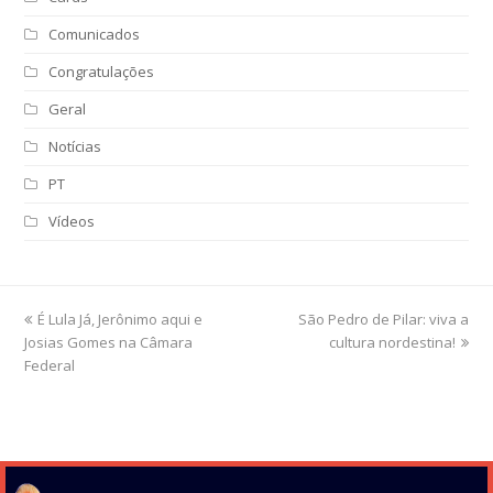
Comunicados
Congratulações
Geral
Notícias
PT
Vídeos
previous
É Lula Já, Jerônimo aqui e
São Pedro de Pilar: viva a
next
Josias Gomes na Câmara
post:
post:
cultura nordestina!
Federal