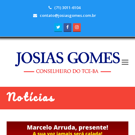
(71) 3011-6104
contato@josiasgomes.com.br
Twitter
Facebook
Instagram
Notícias