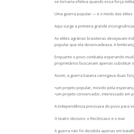
se tornaria efetiva quando essa força milit
Uma guerra popular — e o medo das elites
Aqui surge a primeira grande incongruência 
As elites agrárias brasileiras desejavam i
popular que ela desencadeava. A lembrança
Enquanto o povo combatia esperando mudan
proprietários buscavam apenas substituir o
Assim, a guerra baiana carregava duas for
•um projeto popular, movido pela esperanç
•um projeto conservador, interessado em p
A independência precisava do povo para ve
O teatro decisivo: o Recôncavo e o mar
A guerra não foi decidida apenas em batalh