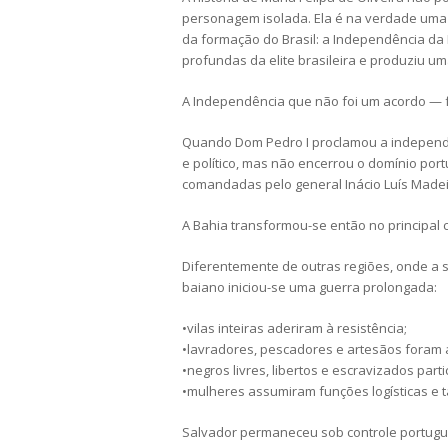
personagem isolada. Ela é na verdade uma 
da formação do Brasil: a Independência da
profundas da elite brasileira e produziu uma
A Independência que não foi um acordo — 
Quando Dom Pedro I proclamou a independên
e político, mas não encerrou o domínio portu
comandadas pelo general Inácio Luís Madeir
A Bahia transformou-se então no principal 
Diferentemente de outras regiões, onde a 
baiano iniciou-se uma guerra prolongada:
•vilas inteiras aderiram à resistência;
•lavradores, pescadores e artesãos foram
•negros livres, libertos e escravizados par
•mulheres assumiram funções logísticas e 
Salvador permaneceu sob controle português