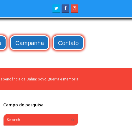
Twitter
Facebook
Instagram
s
Campanha
Contato
ndependência da Bahia: povo, guerra e memória
Campo de pesquisa
Search
Submit