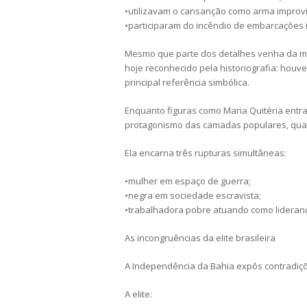
•utilizavam o cansanção como arma improv
•participaram do incêndio de embarcações 
Mesmo que parte dos detalhes venha da memó
hoje reconhecido pela historiografia: houv
principal referência simbólica.
Enquanto figuras como Maria Quitéria entrar
protagonismo das camadas populares, quase
Ela encarna três rupturas simultâneas:
•mulher em espaço de guerra;
•negra em sociedade escravista;
•trabalhadora pobre atuando como liderança 
As incongruências da elite brasileira
A Independência da Bahia expôs contradiç
A elite: