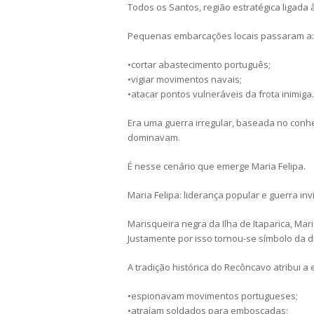
Todos os Santos, região estratégica ligada 
Pequenas embarcações locais passaram a:
•cortar abastecimento português;
•vigiar movimentos navais;
•atacar pontos vulneráveis da frota inimiga.
Era uma guerra irregular, baseada no conhe
dominavam.
É nesse cenário que emerge Maria Felipa.
Maria Felipa: liderança popular e guerra invi
Marisqueira negra da Ilha de Itaparica, Mari
Justamente por isso tornou-se símbolo da 
A tradição histórica do Recôncavo atribui a
•espionavam movimentos portugueses;
•atraíam soldados para emboscadas;