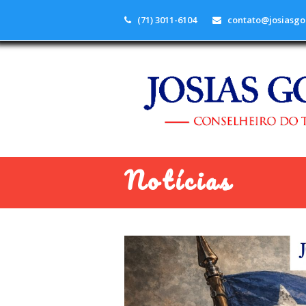
(71) 3011-6104
contato@josiasgo
Notícias