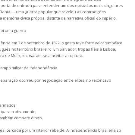
porta de entrada para entender um dos episódios mais singulares
 Bahia — uma guerra popular que revelou as contradições
 memória cívica própria, distinta da narrativa oficial do Império.
foi uma guerra
cia em 7 de setembro de 1822, o gesto teve forte valor simbólico
guês no território brasileiro. Em Salvador, tropas fiéis à Lisboa,
a de Melo, recusaram-se a aceitar a ruptura.
campo militar da independência.
separação ocorreu por negociação entre elites, no recôncavo
 armados;
ticiparam ativamente;
também combate direto.
, cercada por um interior rebelde. A independência brasileira só