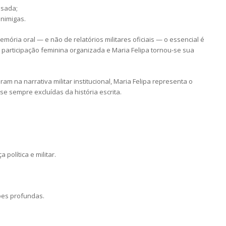
isada;
inimigas.
ria oral — e não de relatórios militares oficiais — o essencial é
e participação feminina organizada e Maria Felipa tornou-se sua
am na narrativa militar institucional, Maria Felipa representa o
 sempre excluídas da história escrita.
política e militar.
ões profundas.