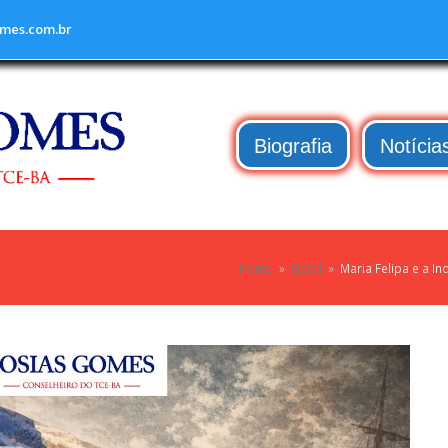
mes.com.br
Biografia
Notícia
Home
»
Geral
»
Maria Felipa e a I