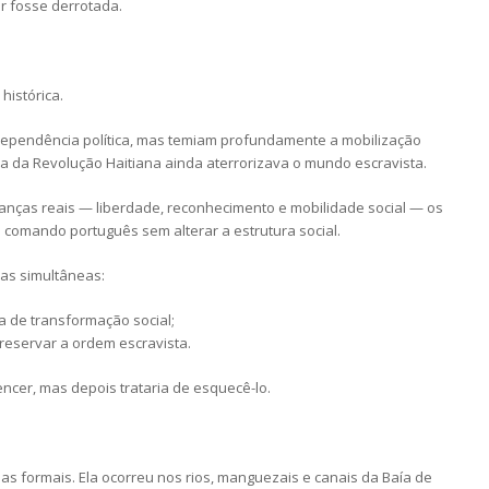
ar fosse derrotada.
histórica.
ndependência política, mas temiam profundamente a mobilização
 da Revolução Haitiana ainda aterrorizava o mundo escravista.
ças reais — liberdade, reconhecimento e mobilidade social — os
 comando português sem alterar a estrutura social.
ças simultâneas:
a de transformação social;
reservar a ordem escravista.
ncer, mas depois trataria de esquecê-lo.
as formais. Ela ocorreu nos rios, manguezais e canais da Baía de