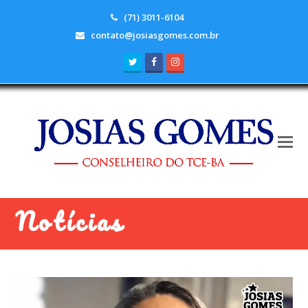
(71) 3011-6104
contato@josiasgomes.com.br
Twitter
Facebook
Instagram
Notícias