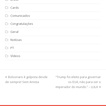
Cards
Comunicados
Congratulações
Geral
Notícias
PT
Vídeos
previous
Bolsonaro é golpista desde
“Trump foi eleito para governar
next
de sempre! Sem Anistia
post:
post:
os EUA, não para ser o
imperador do mundo.” – LULA