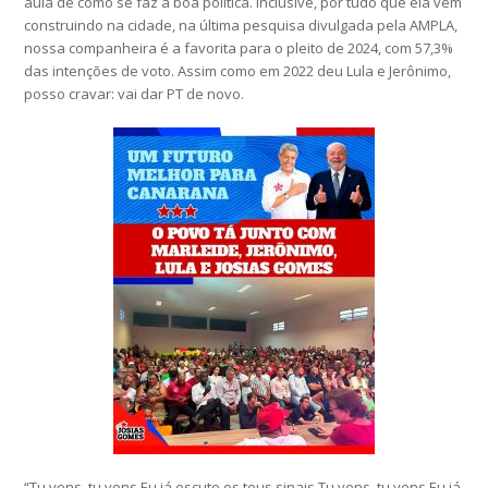
aula de como se faz a boa política. Inclusive, por tudo que ela vem
construindo na cidade, na última pesquisa divulgada pela AMPLA,
nossa companheira é a favorita para o pleito de 2024, com 57,3%
das intenções de voto. Assim como em 2022 deu Lula e Jerônimo,
posso cravar: vai dar PT de novo.
“Tu vens, tu vens Eu já escuto os teus sinais Tu vens, tu vens Eu já