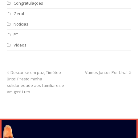
Congratulações
Geral
Notícias
PT
Vídeos
previous
Descanse em paz, Timóteo
Vamos Juntos Por Una!
next
Brito! Presto minha
post:
post:
solidariedade aos familiares e
amigos! Luto