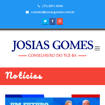
(71) 3011-6104
contato@josiasgomes.com.br
Twitter
Facebook
Instagram
Notícias