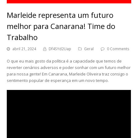
Marleide representa um futuro
melhor para Canarana! Time do
Trabalho
abril 21, 2024
Df4SYd2Uap
Geral
0 Comments
O que eu mais gosto da política é a capacidade que temos de
reverter cenários adversos e poder sonhar com um futuro melhor
para nossa gente! Em Canarana, Marleide Oliveira traz consigo o
sentimento popular de esperança em um novo tempo.