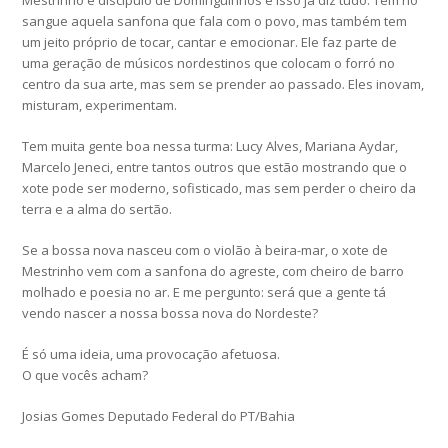
Mestrinho é discípulo de Dominguinhos e isso já diz tudo. Tem no
sangue aquela sanfona que fala com o povo, mas também tem
um jeito próprio de tocar, cantar e emocionar. Ele faz parte de
uma geração de músicos nordestinos que colocam o forró no
centro da sua arte, mas sem se prender ao passado. Eles inovam,
misturam, experimentam.
Tem muita gente boa nessa turma: Lucy Alves, Mariana Aydar,
Marcelo Jeneci, entre tantos outros que estão mostrando que o
xote pode ser moderno, sofisticado, mas sem perder o cheiro da
terra e a alma do sertão.
Se a bossa nova nasceu com o violão à beira-mar, o xote de
Mestrinho vem com a sanfona do agreste, com cheiro de barro
molhado e poesia no ar. E me pergunto: será que a gente tá
vendo nascer a nossa bossa nova do Nordeste?
É só uma ideia, uma provocação afetuosa.
O que vocês acham?
Josias Gomes Deputado Federal do PT/Bahia