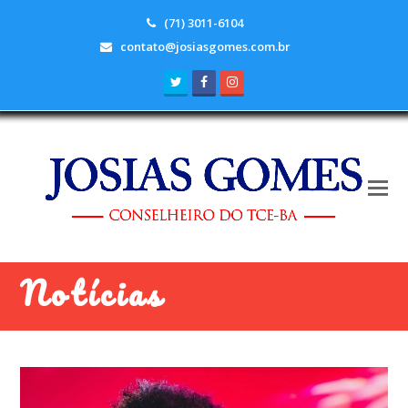
(71) 3011-6104
contato@josiasgomes.com.br
Twitter
Facebook
Instagram
Notícias