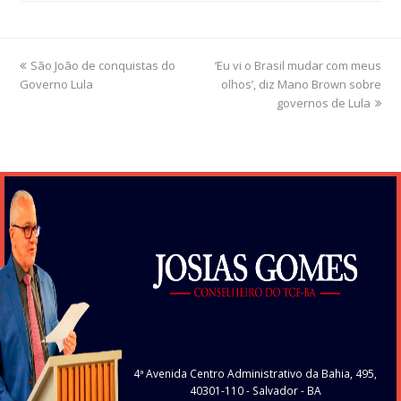
previous
São João de conquistas do
‘Eu vi o Brasil mudar com meus
next
Governo Lula
post:
post:
olhos’, diz Mano Brown sobre
governos de Lula
4ª Avenida Centro Administrativo da Bahia, 495,
40301-110
- Salvador - BA