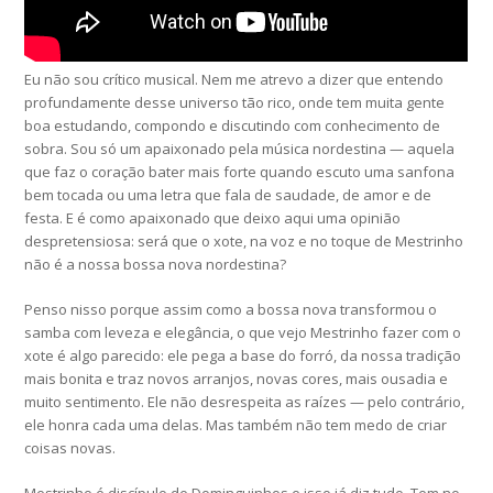
Eu não sou crítico musical. Nem me atrevo a dizer que entendo
profundamente desse universo tão rico, onde tem muita gente
boa estudando, compondo e discutindo com conhecimento de
sobra. Sou só um apaixonado pela música nordestina — aquela
que faz o coração bater mais forte quando escuto uma sanfona
bem tocada ou uma letra que fala de saudade, de amor e de
festa. E é como apaixonado que deixo aqui uma opinião
despretensiosa: será que o xote, na voz e no toque de Mestrinho
não é a nossa bossa nova nordestina?
Penso nisso porque assim como a bossa nova transformou o
samba com leveza e elegância, o que vejo Mestrinho fazer com o
xote é algo parecido: ele pega a base do forró, da nossa tradição
mais bonita e traz novos arranjos, novas cores, mais ousadia e
muito sentimento. Ele não desrespeita as raízes — pelo contrário,
ele honra cada uma delas. Mas também não tem medo de criar
coisas novas.