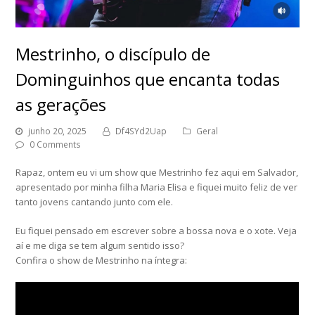
Mestrinho, o discípulo de
Dominguinhos que encanta todas
as gerações
junho 20, 2025
Df4SYd2Uap
Geral
0 Comments
Rapaz, ontem eu vi um show que Mestrinho fez aqui em Salvador,
apresentado por minha filha Maria Elisa e fiquei muito feliz de ver
tanto jovens cantando junto com ele.
Eu fiquei pensado em escrever sobre a bossa nova e o xote. Veja
aí e me diga se tem algum sentido isso?
Confira o show de Mestrinho na íntegra: