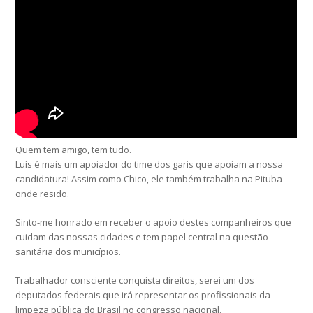
Quem tem amigo, tem tudo.
Luís é mais um apoiador do time dos garis que apoiam a nossa
candidatura! Assim como Chico, ele também trabalha na Pituba
onde resido.
Sinto-me honrado em receber o apoio destes companheiros que
cuidam das nossas cidades e tem papel central na questão
sanitária dos municípios.
Trabalhador consciente conquista direitos, serei um dos
deputados federais que irá representar os profissionais da
limpeza pública do Brasil no congresso nacional.