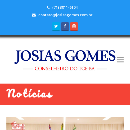
(71) 3011-6104
contato@josiasgomes.com.br
Twitter
Facebook
Instagram
Notícias