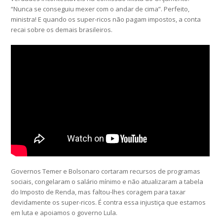
“Nunca se conseguiu mexer com o andar de cima”. Perfeito,
ministra! E quando os super-ricos não pagam impostos, a conta
recai sobre os demais brasileiros.
Governos Temer e Bolsonaro cortaram recursos de programas
sociais, congelaram o salário mínimo e não atualizaram a tabela
do Imposto de Renda, mas faltou-lhes coragem para taxar
devidamente os super-ricos. É contra essa injustiça que estamos
em luta e apoiamos o governo Lula.