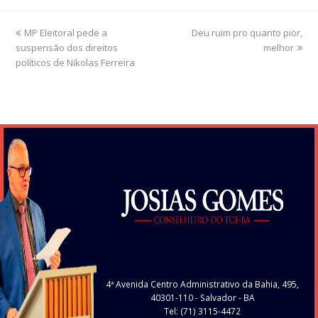
previous
MP Eleitoral pede a
Deu ruim pro quanto pior,
next
suspensão dos direitos
post:
post:
melhor
políticos de Nikolas Ferreira
4ª Avenida Centro Administrativo da Bahia, 495,
40301-110
- Salvador - BA
Tel: (71) 3115-4472