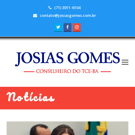
(71) 3011-6104
contato@josiasgomes.com.br
Twitter
Facebook
Instagram
Notícias