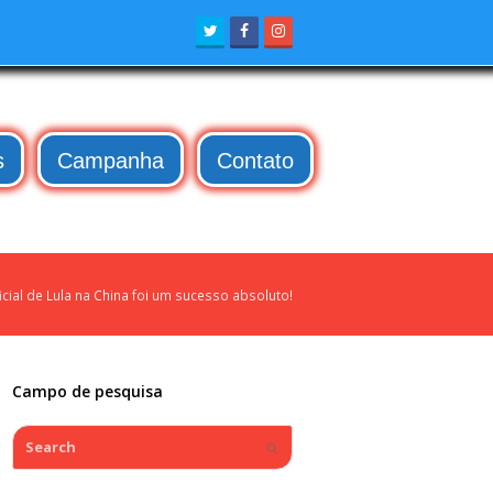
Twitter
Facebook
Instagram
s
Campanha
Contato
cial de Lula na China foi um sucesso absoluto!
Campo de pesquisa
Search
Submit