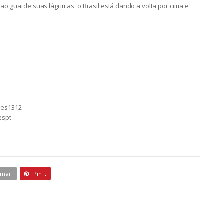
o guarde suas lágrimas: o Brasil está dando a volta por cima e
mes1312
espt
Email
Pin It