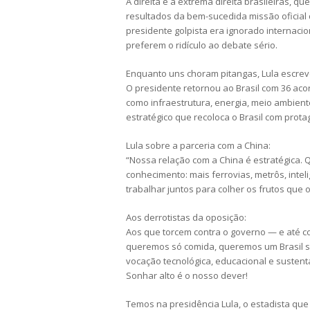
A direita e a extrema direita brasileiras, 
resultados da bem-sucedida missão oficia
presidente golpista era ignorado interna
preferem o ridículo ao debate sério.
Enquanto uns choram pitangas, Lula escreve
O presidente retornou ao Brasil com 36 ac
como infraestrutura, energia, meio ambiente
estratégico que recoloca o Brasil com prota
Lula sobre a parceria com a China:
“Nossa relação com a China é estratégica. 
conhecimento: mais ferrovias, metrôs, intel
trabalhar juntos para colher os frutos que o 
Aos derrotistas da oposição:
Aos que torcem contra o governo — e até c
queremos só comida, queremos um Brasil so
vocação tecnológica, educacional e sustent
Sonhar alto é o nosso dever!
Temos na presidência Lula, o estadista qu