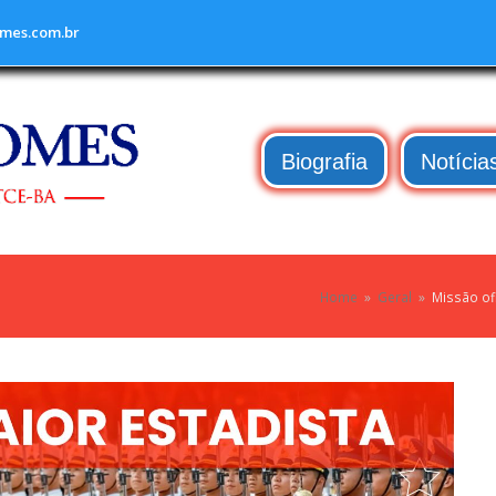
mes.com.br
Biografia
Notícia
Home
»
Geral
»
Missão ofi