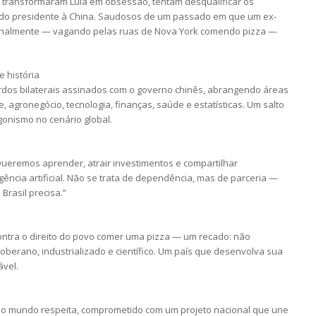
que transformaram Lula em obsessão, tentam desqualificar os
l do presidente à China. Saudosos de um passado em que um ex-
cionalmente — vagando pelas ruas de Nova York comendo pizza —
 história
ordos bilaterais assinados com o governo chinês, abrangendo áreas
, agronegócio, tecnologia, finanças, saúde e estatísticas. Um salto
gonismo no cenário global.
Queremos aprender, atrair investimentos e compartilhar
igência artificial. Não se trata de dependência, mas de parceria —
Brasil precisa.”
ontra o direito do povo comer uma pizza — um recado: não
berano, industrializado e científico. Um país que desenvolva sua
ável.
e o mundo respeita, comprometido com um projeto nacional que une