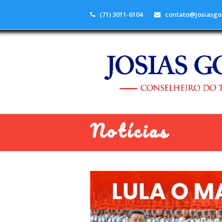
(71) 3011-6104
contato@josiasgo
Notícias