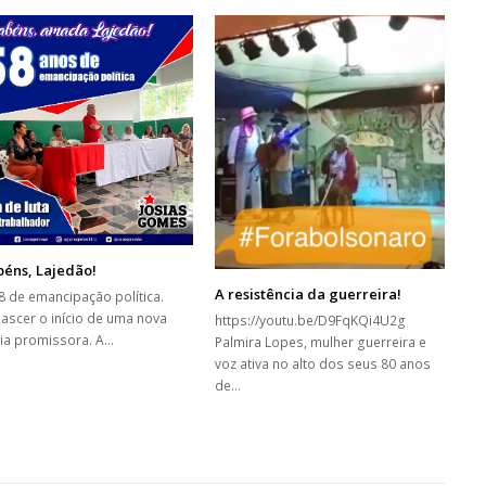
béns, Lajedão!
A resistência da guerreira!
8 de emancipação política.
nascer o início de uma nova
https://youtu.be/D9FqKQi4U2g
ria promissora. A…
Palmira Lopes, mulher guerreira e
voz ativa no alto dos seus 80 anos
de…