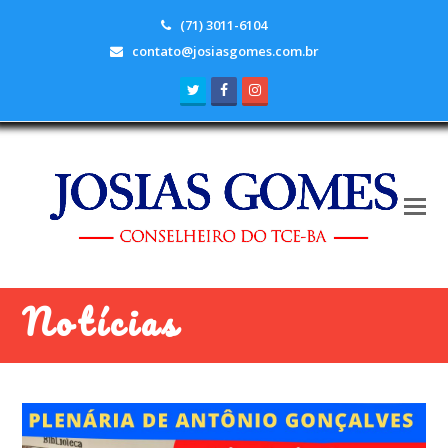
(71) 3011-6104
contato@josiasgomes.com.br
Twitter
Facebook
Instagram
Notícias