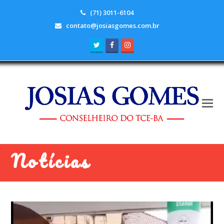
(71) 3011-6104
contato@josiasgomes.com.br
Twitter
Facebook
Instagram
Notícias