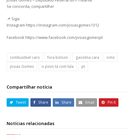
Josias Gomes – Deputado Federal do PT/Bahia
Se concorda, compartilhe!
📌 Siga:
Instagram https://instagram.com/josiasgomes1312
Facebook https://www.facebook.com/josiasgomespt
combustível caro
fora bolson
gasolina cara
icms
Josias Gomes
o povo tá com lula
pt
Compartilhar notícia
Tweet
Share
Share
Email
Pin It
Notícias relacionadas