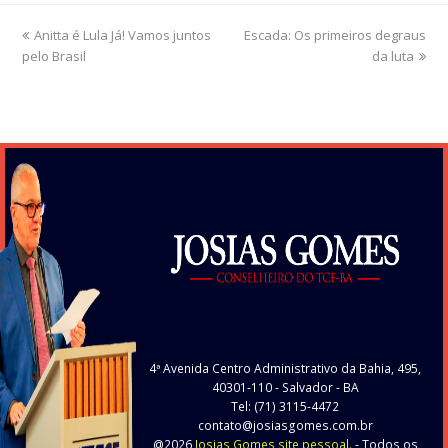
previous
Anitta é Lula Já! Vamos juntos
Escada: Os primeiros degraus
next
pelo Brasil
post:
post:
da luta
4ª Avenida Centro Administrativo da Bahia, 495,
40301-110
- Salvador - BA
Tel: (71) 3115-4472
contato@josiasgomes.com.br
@2026
Josias Gomes site pessoal.
- Todos os