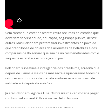
Sem contar que este “desconto” retira recursos do estados que
deveriam servir à saúde, educação, segurança pública, dentre
outros. Mas Bolsonaro prefere tirar investimentos do povo do
que tirar bilhões de dólares dos acionistas da Petrobras e dos
comparsas de Bolsonaro que são os únicos beneficiados com o
saque da estatal e a exploração do povo.
Bolsonaro subestima a inteligência dos brasileiros, acredita que
depois de 3 anos e meios de massacre esqueceremos todos os
retrocessos por conta de medida eleitoreiras e com prazo de
validade até depois da eleições.
Já era Bolsonaro! Agora é Lula. Os brasileiros vão voltar a pagar
combustível em real. O Brasil vai ser feliz de novo!