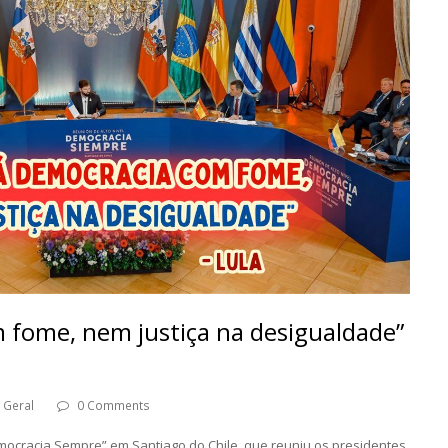
 fome, nem justiça na desigualdade”
Geral
0 Comments
emocracia Sempre” em Santiago do Chile, que reuniu os presidentes