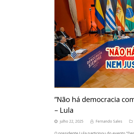
”Não há democracia com
– Lula
julho 22, 2025
Fernando Sales
O presidente Lula participou do evento ”D