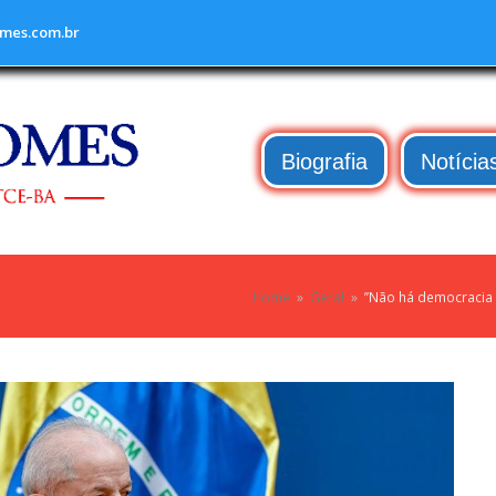
mes.com.br
Biografia
Notícia
Home
»
Geral
»
”Não há democracia 