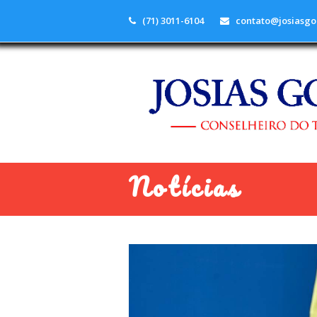
(71) 3011-6104
contato@josiasgo
Notícias