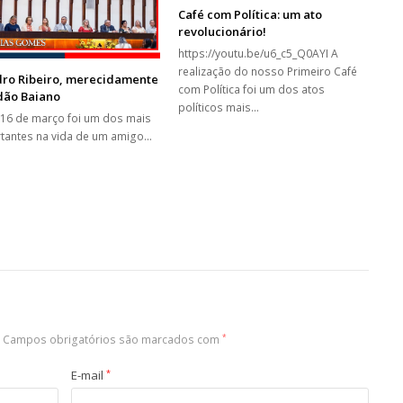
Café com Política: um ato
revolucionário!
https://youtu.be/u6_c5_Q0AYI A
realização do nosso Primeiro Café
dro Ribeiro, merecidamente
com Política foi um dos atos
dão Baiano
políticos mais…
 16 de março foi um dos mais
tantes na vida de um amigo…
Campos obrigatórios são marcados com
*
E-mail
*