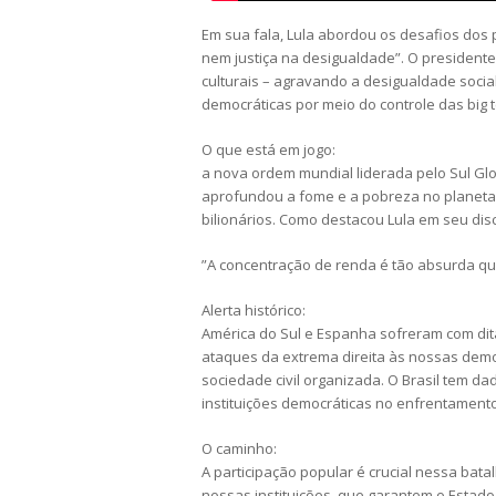
Em sua fala, Lula abordou os desafios dos 
nem justiça na desigualdade”. O president
culturais – agravando a desigualdade socia
democráticas por meio do controle das big 
O que está em jogo:
a nova ordem mundial liderada pelo Sul Glo
aprofundou a fome e a pobreza no planeta
bilionários. Como destacou Lula em seu dis
”A concentração de renda é tão absurda que
Alerta histórico:
América do Sul e Espanha sofreram com dit
ataques da extrema direita às nossas demo
sociedade civil organizada. O Brasil tem da
instituições democráticas no enfrentament
O caminho:
A participação popular é crucial nessa bat
nossas instituições, que garantem o Estado d