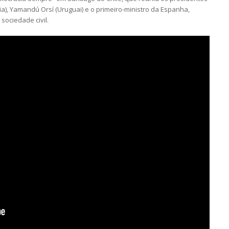
bia), Yamandú Orsí (Uruguai) e o primeiro-ministro da Espanha,
ociedade civil.