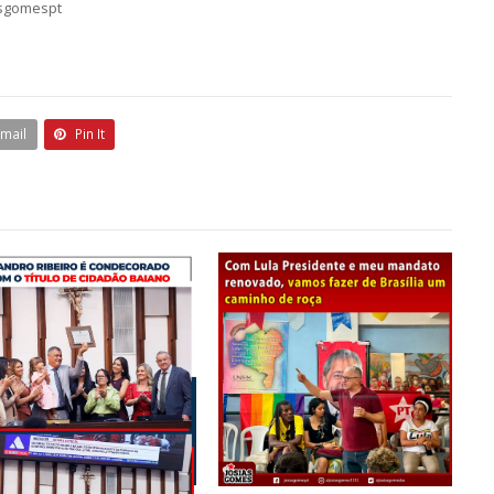
asgomespt
Email
Pin It