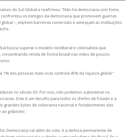
países do Sul Global e reafirmou: ”Não há democracia com fome,
e confrontou os inimigos da democracia que promovem guerras
l global –, impõem barreiras comerciais e ameaçam as instituições
techs.
bal busca superar o modelo neoliberal e colonialista que
, concentrando renda de forma brutal nas mãos de poucos
curso:
 1% das pessoas mais ricas controla 45% da riqueza global.”
aduras no século XX. Por isso, não podemos subestimar os
cracias. Este é um desafio para todos os chefes de Estado e a
do grandes lições de soberania nacional e fortalecimento das
o ao golpismo.
alha. Democracia vai além do voto: é a defesa permanente de
e bem-estar social e o direito a uma vida digna. No Brasil, foi o