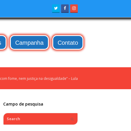
Twitter
Facebook
Instagram
s
Campanha
Contato
com fome, nem justiça na desigualdade” – Lula
Campo de pesquisa
Search
Submit