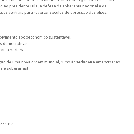
o ao presidente Lula, a defesa da soberania nacional e os
ssos centrais para reverter séculos de opressão das elites.
olvimento socioeconômico sustentável.
es democráticas
rania nacional
rução de uma nova ordem mundial, rumo à verdadeira emancipação
as e soberanas!
mes1312