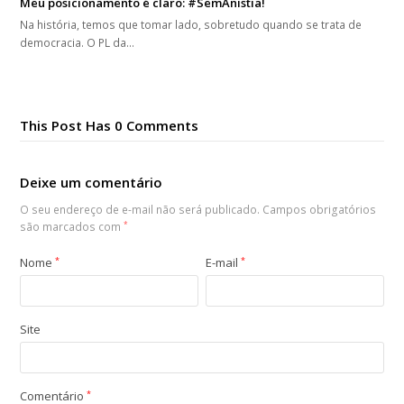
Meu posicionamento é claro: #SemAnistia!
Na história, temos que tomar lado, sobretudo quando se trata de
democracia. O PL da…
This Post Has 0 Comments
Deixe um comentário
O seu endereço de e-mail não será publicado.
Campos obrigatórios
são marcados com
*
Nome
*
E-mail
*
Site
Comentário
*