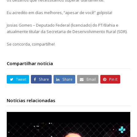
os desafios que necessitamos superar diariamente.
Eu acredito em dias melhores, “apesar de você” golpista!
Josias Gomes – Deputado Federal (licenciado) do PT/Bahia e
atualmente titular da Secretaria de Desenvolvimento Rural (SDR).
Se concorda, compartilhe!
Compartilhar notícia
Tweet
Share
Share
Email
Pin It
Notícias relacionadas