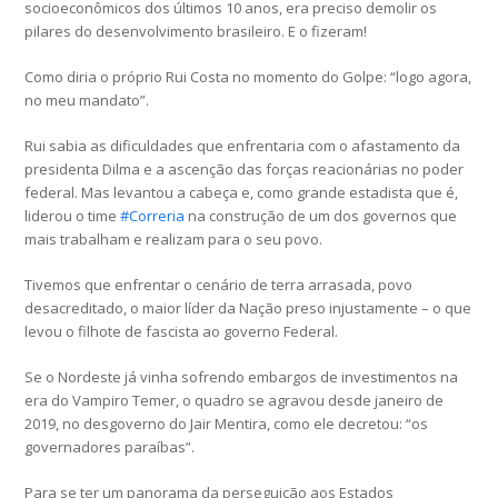
socioeconômicos dos últimos 10 anos, era preciso demolir os
pilares do desenvolvimento brasileiro. E o fizeram!
Como diria o próprio Rui Costa no momento do Golpe: “logo agora,
no meu mandato”.
Rui sabia as dificuldades que enfrentaria com o afastamento da
presidenta Dilma e a ascenção das forças reacionárias no poder
federal. Mas levantou a cabeça e, como grande estadista que é,
liderou o time
#
Correria
na construção de um dos governos que
mais trabalham e realizam para o seu povo.
Tivemos que enfrentar o cenário de terra arrasada, povo
desacreditado, o maior líder da Nação preso injustamente – o que
levou o filhote de fascista ao governo Federal.
Se o Nordeste já vinha sofrendo embargos de investimentos na
era do Vampiro Temer, o quadro se agravou desde janeiro de
2019, no desgoverno do Jair Mentira, como ele decretou: “os
governadores paraíbas”.
Para se ter um panorama da perseguição aos Estados