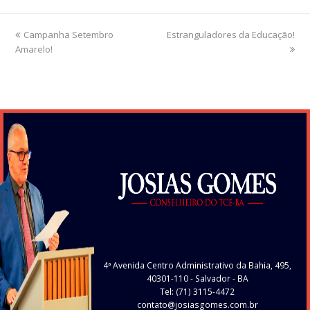
previous
Campanha Setembro
Estranguladores da Educação!
next
Amarelo!
post:
post:
4ª Avenida Centro Administrativo da Bahia, 495,
40301-110
- Salvador - BA
Tel: (71) 3115-4472
contato@josiasgomes.com.br