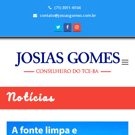
(71) 3011-6104
contato@josiasgomes.com.br
Twitter
Facebook
Instagram
Notícias