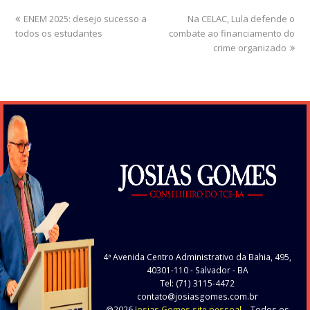
previous
ENEM 2025: desejo sucesso a
Na CELAC, Lula defende o
next
todos os estudantes
post:
combate ao financiamento do
post:
crime organizado
4ª Avenida Centro Administrativo da Bahia, 495,
40301-110
- Salvador - BA
Tel: (71) 3115-4472
contato@josiasgomes.com.br
@2026
Josias Gomes site pessoal.
- Todos os