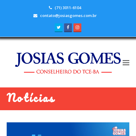
(71) 3011-6104
contato@josiasgomes.com.br
Twitter
Facebook
Instagram
Notícias