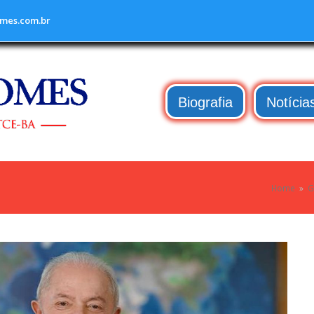
mes.com.br
Biografia
Notícia
Home
»
G