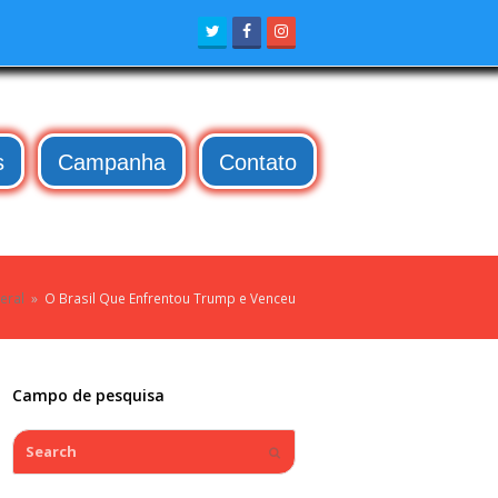
Twitter
Facebook
Instagram
s
Campanha
Contato
eral
»
O Brasil Que Enfrentou Trump e Venceu
Campo de pesquisa
Search
Submit