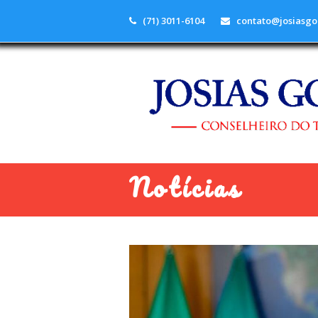
(71) 3011-6104
contato@josiasgo
Notícias