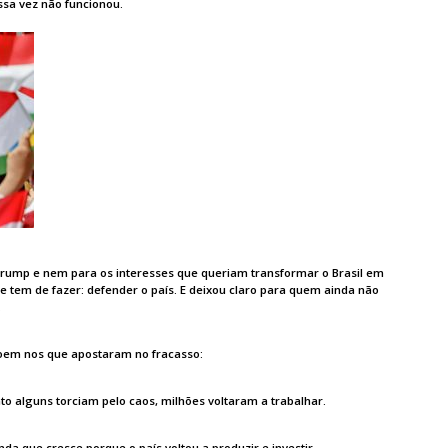
ssa vez não funcionou.
Trump e nem para os interesses que queriam transformar o Brasil em
e tem de fazer: defender o país. E deixou claro para quem ainda não
.
 doem nos que apostaram no fracasso:
o alguns torciam pelo caos, milhões voltaram a trabalhar.
nda que cresce porque o país voltou a produzir e investir.