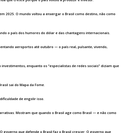
 em 2025. O mundo voltou a enxergar o Brasil como destino, não como
dando o país dos humores do dólar e das chantagens internacionais.
ntando aeroportos até outubro — o país real, pulsante, vivendo,
 investimentos, enquanto os “especialistas de redes sociais” diziam que
 Brasil sai do Mapa da Fome.
ficuldade de engolir isso.
rativas. Mostram que quando o Brasil age como Brasil — e não como
O governo que defende o Brasil faz o Brasil crescer. O governo que