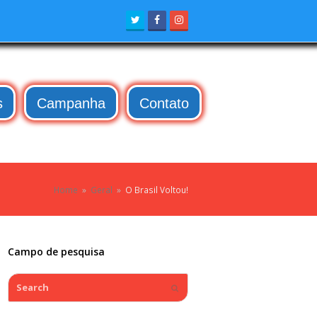
Twitter
Facebook
Instagram
s
Campanha
Contato
Home
»
Geral
»
O Brasil Voltou!
Campo de pesquisa
Search
Submit