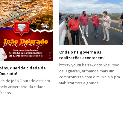
Onde o PT governa as
realizações acontecem!
https://youtu.be/z4ZqotV_xbs Povo
béns, querida cidade de
de Jaguarari, firmamos mais um
 Dourado!
compromisso com o município pra
ade de João Dourado está em
viabilizarmos a grande…
 pelo aniversário da cidade.
9 anos…