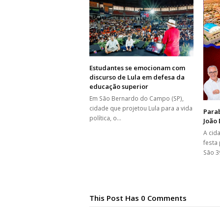
Estudantes se emocionam com
discurso de Lula em defesa da
educação superior
Em São Bernardo do Campo (SP),
cidade que projetou Lula para a vida
Para
política, o…
João
A cid
festa
São 3
This Post Has 0 Comments