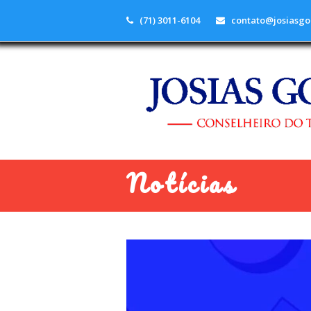
(71) 3011-6104
contato@josiasgo
Notícias