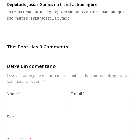
Deputado Josias Gomes na trend action figure
Entrei na trend (action figure) com símbolos do meu mandato que
são marcas registradas: Deputado…
This Post Has 0 Comments
Deixe um comentário
O seu endereço de e-mail não será publicado.
Campos obrigatórios
são marcados com
*
Nome
*
E-mail
*
Site
*