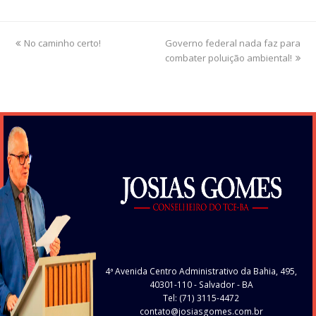
previous
No caminho certo!
Governo federal nada faz para
next
post:
combater poluição ambiental!
post:
4ª Avenida Centro Administrativo da Bahia, 495,
40301-110
- Salvador - BA
Tel: (71) 3115-4472
contato@josiasgomes.com.br