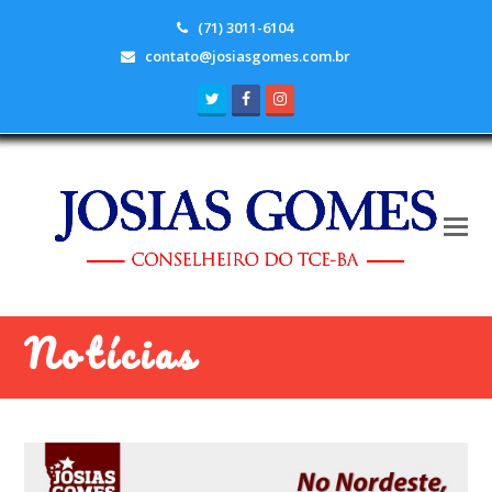
(71) 3011-6104
contato@josiasgomes.com.br
Twitter
Facebook
Instagram
Notícias