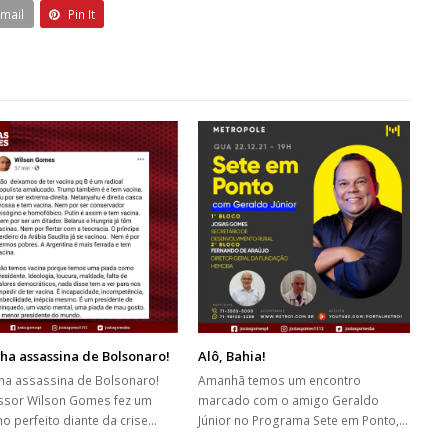
Email
Pin It
ha assassina de Bolsonaro!
Alô, Bahia!
ha assassina de Bolsonaro!
Amanhã temos um encontro
ssor Wilson Gomes fez um
marcado com o amigo Geraldo
o perfeito diante da crise…
Júnior no Programa Sete em Ponto,…