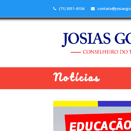
(71) 3011-6104
contato@josiasgo
Notícias