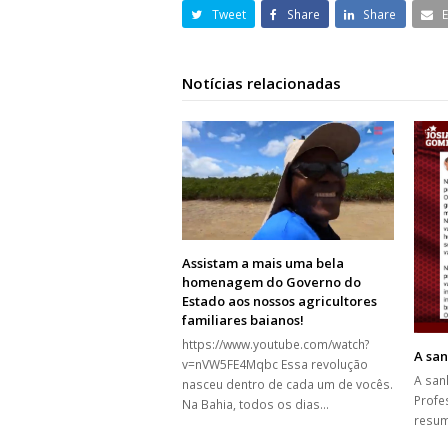
Tweet
Share
Share
Notícias relacionadas
Assistam a mais uma bela
homenagem do Governo do
Estado aos nossos agricultores
familiares baianos!
https://www.youtube.com/watch?
A san
v=nVW5FE4Mqbc Essa revolução
A san
nasceu dentro de cada um de vocês.
Profe
Na Bahia, todos os dias…
resum