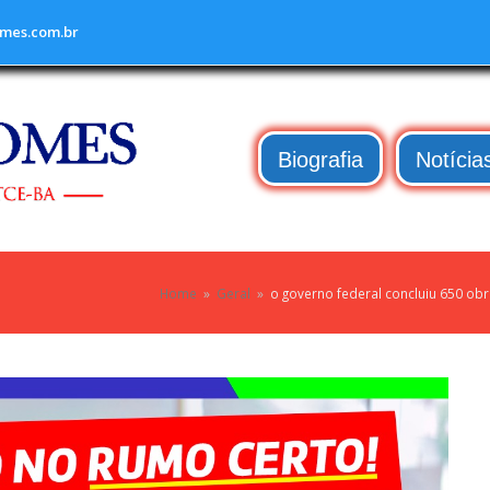
mes.com.br
Biografia
Notícia
Home
»
Geral
»
o governo federal concluiu 650 ob