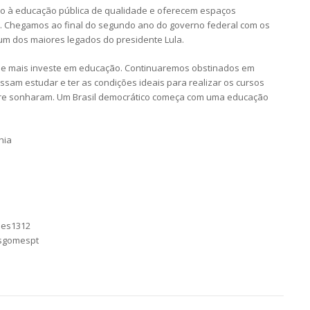
o à educação pública de qualidade e oferecem espaços
 Chegamos ao final do segundo ano do governo federal com os
 um dos maiores legados do presidente Lula.
e mais investe em educação. Continuaremos obstinados em
ssam estudar e ter as condições ideais para realizar os cursos
pre sonharam. Um Brasil democrático começa com uma educação
hia
mes1312
asgomespt