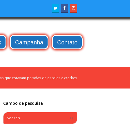
Twitter
Facebook
Instagram
s
Campanha
Contato
ras que estavam paradas de escolas e creches
Campo de pesquisa
Search
Submit