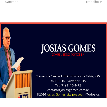
Sanitária
post:
post:
Trabalho
4ª Avenida Centro Administrativo da Bahia, 495,
40301-110
- Salvador - BA
Tel: (71) 3115-4472
contato@josiasgomes.com.br
@2026
Josias Gomes site pessoal.
- Todos os
direitos reservados