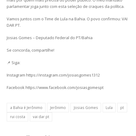
mais por quem mais precisa do poder público. O meu mandato
parlamentar joga junto com esta seleção de craques da política.
Vamos juntos com o Time de Lula na Bahia. O povo confirmou: VAI
DAR PT.
Josias Gomes – Deputado Federal do PT/Bahia
Se concorda, compartilhe!
📌 Siga:
Instagram https://instagram.com/josiasgomes1312
Facebook https://www.facebook.com/josiasgomespt
a Bahia é Jerônimo
Jerônimo
Josias Gomes
Lula
pt
rui costa
vai dar pt