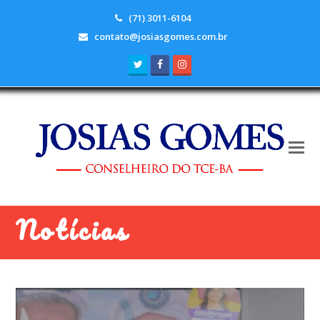
(71) 3011-6104
contato@josiasgomes.com.br
Twitter
Facebook
Instagram
Notícias